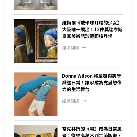
維梅爾《戴珍珠耳環的少女》
大阪唯一展出！12件莫瑞泰斯
皇家美術館珍藏即將登場
繼續閱讀
Donna Wilson 將童趣與美學
織進日常！讓家成為充滿想像
力的生活舞台
繼續閱讀
當克林姆的《吻》成為日常風
景：從樂高積木到金箔版畫，