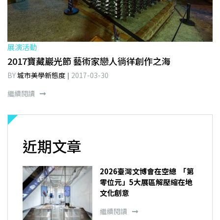
展演活動
2017寶藏巖光節 藝術家戀人徜徉創作之海
BY
城市美學新態度
2017-03-30
繼續閱讀
近期文章
2026臺灣文博會在空總 「第
零位元」5大展區解壓縮在地
文化創意
繼續閱讀