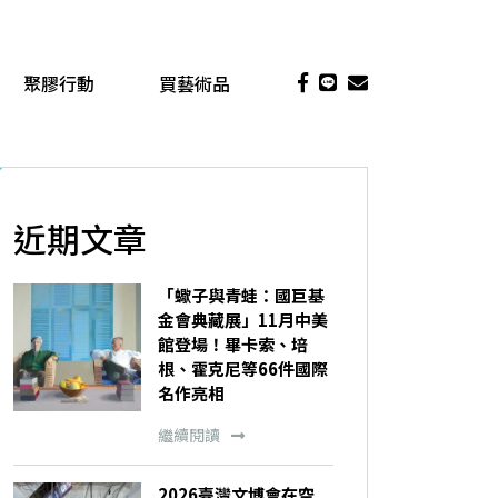
聚膠行動
買藝術品
近期文章
「蠍子與青蛙：國巨基
金會典藏展」11月中美
館登場！畢卡索、培
根、霍克尼等66件國際
名作亮相
繼續閱讀
2026臺灣文博會在空