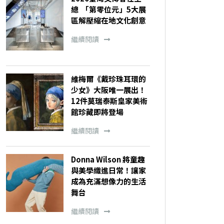
總 「第零位元」5大展
區解壓縮在地文化創意
繼續閱讀
維梅爾《戴珍珠耳環的
少女》大阪唯一展出！
12件莫瑞泰斯皇家美術
館珍藏即將登場
繼續閱讀
Donna Wilson 將童趣
與美學織進日常！讓家
成為充滿想像力的生活
舞台
繼續閱讀