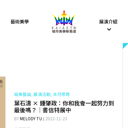
藝術美學
展演介紹
城美藝論, 展演活動, 本月聚焦
葉石濤 × 鍾肇政：你和我會一起努力到
最後嗎？｜書信特展中
BY
MELODY TU
2022-11-23