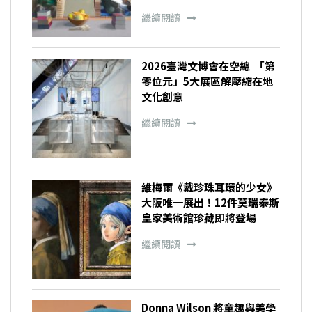
繼續閱讀
2026臺灣文博會在空總 「第
零位元」5大展區解壓縮在地
文化創意
繼續閱讀
維梅爾《戴珍珠耳環的少女》
大阪唯一展出！12件莫瑞泰斯
皇家美術館珍藏即將登場
繼續閱讀
Donna Wilson 將童趣與美學