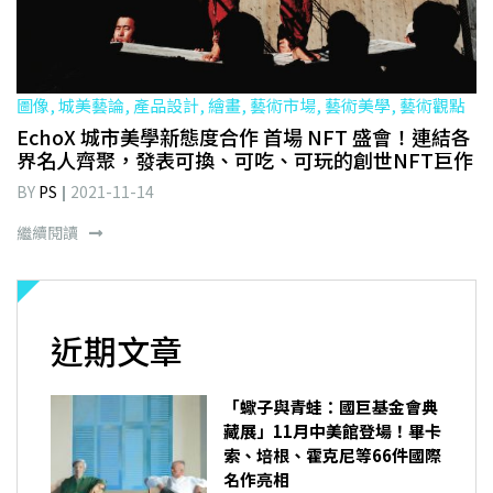
圖像, 城美藝論, 產品設計, 繪畫, 藝術市場, 藝術美學, 藝術觀點
EchoX 城市美學新態度合作 首場 NFT 盛會！連結各
界名人齊聚，發表可換、可吃、可玩的創世NFT巨作
BY
PS
2021-11-14
繼續閱讀
近期文章
「蠍子與青蛙：國巨基金會典
藏展」11月中美館登場！畢卡
索、培根、霍克尼等66件國際
名作亮相