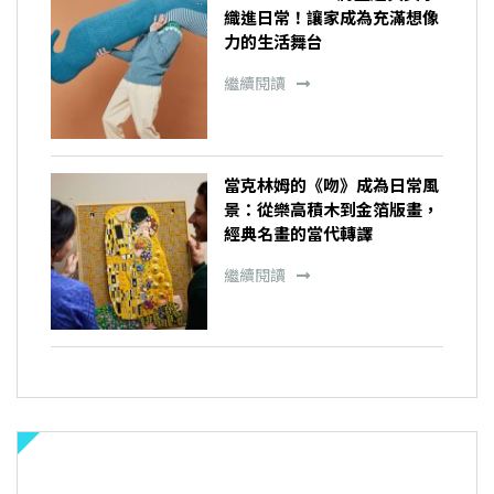
織進日常！讓家成為充滿想像
力的生活舞台
繼續閱讀
當克林姆的《吻》成為日常風
景：從樂高積木到金箔版畫，
經典名畫的當代轉譯
繼續閱讀