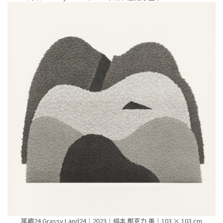
萭嶼24 Grassy Land24｜2023｜絹本 壓克力 墨｜103 × 103 cm