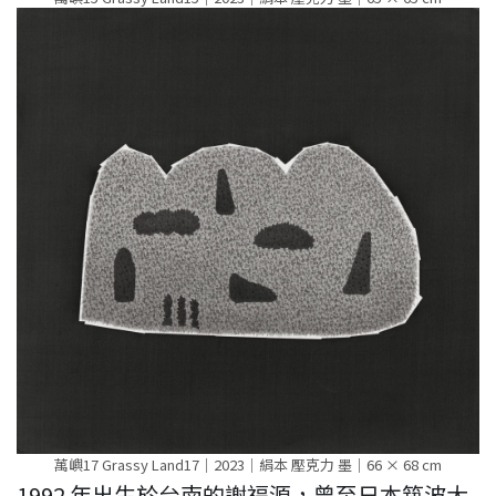
萭嶼17 Grassy Land17｜2023｜絹本 壓克力 墨｜66 × 68 cm
1992 年出生於台南的謝福源，曾至日本筑波大