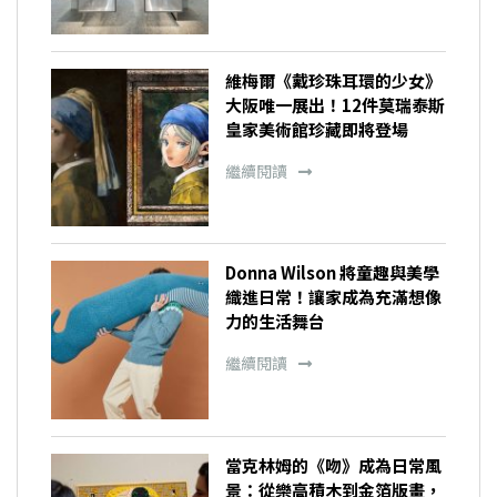
維梅爾《戴珍珠耳環的少女》
大阪唯一展出！12件莫瑞泰斯
皇家美術館珍藏即將登場
繼續閱讀
Donna Wilson 將童趣與美學
織進日常！讓家成為充滿想像
力的生活舞台
繼續閱讀
當克林姆的《吻》成為日常風
景：從樂高積木到金箔版畫，