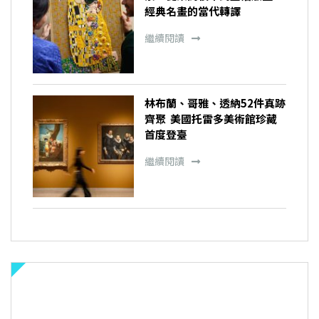
經典名畫的當代轉譯
繼續閱讀
林布蘭、哥雅、透納52件真跡
齊聚 美國托雷多美術館珍藏
首度登臺
繼續閱讀