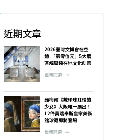
近期文章
2026臺灣文博會在空
總 「第零位元」5大展
區解壓縮在地文化創意
繼續閱讀
維梅爾《戴珍珠耳環的
少女》大阪唯一展出！
12件莫瑞泰斯皇家美術
館珍藏即將登場
繼續閱讀