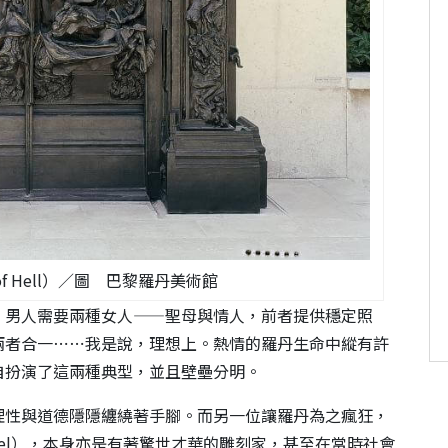
 of Hell）／圖 巴黎羅丹美術館
：男人需要兩種女人——聖母與情人，前者提供穩定照
兩者合一⋯⋯我是說，理想上。熱情的羅丹生命中縱有許
自扮演了這兩種典型，並且壁壘分明。
理性與道德隱隱纏繞著手腳。而另一位讓羅丹為之瘋狂，
audel），本身亦是有著驚世才華的雕刻家，甚至在當時社會