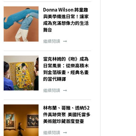
Donna Wilson 將童趣
與美學織進日常！讓家
成為充滿想像力的生活
舞台
繼續閱讀
當克林姆的《吻》成為
日常風景：從樂高積木
到金箔版畫，經典名畫
的當代轉譯
繼續閱讀
林布蘭、哥雅、透納52
件真跡齊聚 美國托雷多
美術館珍藏首度登臺
繼續閱讀