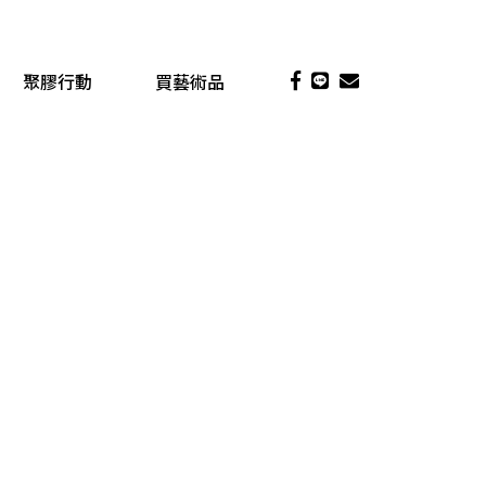
聚膠行動
買藝術品