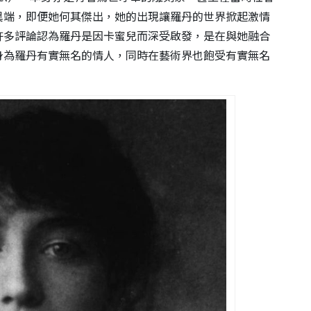
異端，即便她何其傑出，她的出現讓羅丹的世界掀起激情
許多評論認為羅丹是因卡蜜兒而深受啟發，是在與她融合
身為羅丹有實無名的情人，同時在藝術界也飽受有實無名