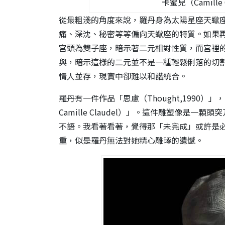
卡蜜兒（Camille 
從最粗淺的角度來說，羅丹身為太陽星座天蠍
痛、深沈、秘密等等偏向天蠍座的特質。如果
宮頭為雙子座，暗示著二元相對性質，而宮裡
與，暗示這樣的二元並不是一種輕鬆俐落的切
情人並存，現實中卻難以和諧統合。
羅丹有一件作品「思慮（Thought,1990）」，副標
Camille Claudel）」。這件雕塑像是
不語。我看著看著，覺得那「未完成」或許是
重，似是羅丹無法對她精心雕琢的遺憾。