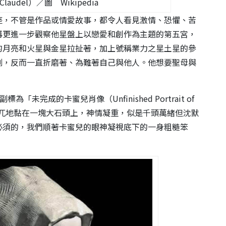
Claudel）／圖 Wikipedia
座，不管是作品或情愛故事，都令人看見激情、恐懼、苦
再更進一步觀察他星盤上以戀愛和創作為主題的第五宮，
的月亮和火星與金星拉扯著，加上號稱業力之星土星的參
割，反而一直折磨著、為難著自己與他人。他想要聖母與
為「未完成的卡蜜兒肖像（Unfinished Portrait of
一顆頭突兀地黏在一塊大石頭上，神情凝重，似是千頭萬緒但沈默
必須的，我們順著卡蜜兒的眼神凝視底下的一身粗糙笨