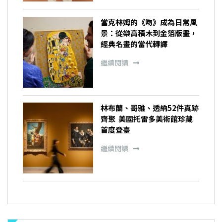
當克林姆的《吻》成為日常風
景：從樂高積木到金箔版畫，
經典名畫的當代轉譯
繼續閱讀
林布蘭、哥雅、透納52件真跡
齊聚 美國托雷多美術館珍藏
首度登臺
繼續閱讀