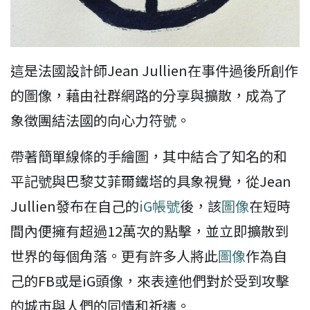
這是法國設計師Jean Jullien在事件過後所創作
的圖像，藉由社群網路的分享與擴散，成為了
象徵團結法國的向心力符號。
帶著簡單線條的手繪圖，其中結合了知名的和
平記號與巴黎艾菲爾鐵塔的具象視覺，從Jean
Jullien發布在自己的
iG帳號
後，該
圖像
在短時
間內便擁有超過12萬次的點擊，並立即擴散到
世界的每個角落。更有許多人將此
圖像
作為自
己的FB或是iG頭像，來表達他們對於受到攻擊
的城市與人們的同情和祈禱。