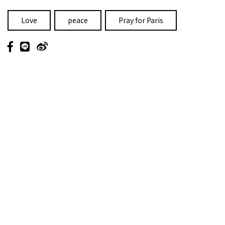
Love
peace
Pray for Paris