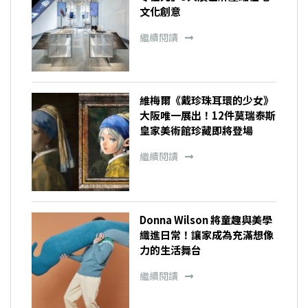
文化創意
繼續閱讀
維梅爾《戴珍珠耳環的少女》
大阪唯一展出！12件莫瑞泰斯
皇家美術館珍藏即將登場
繼續閱讀
Donna Wilson 將童趣與美學
織進日常！讓家成為充滿想像
力的生活舞台
繼續閱讀