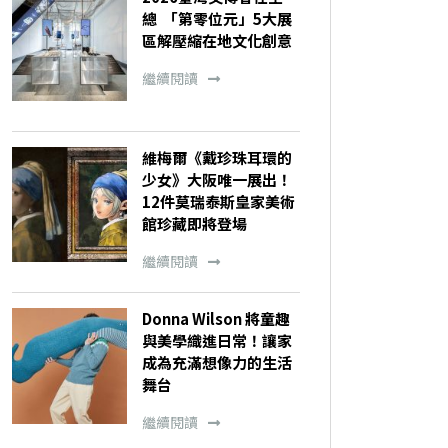
總 「第零位元」5大展
區解壓縮在地文化創意
繼續閱讀
維梅爾《戴珍珠耳環的
少女》大阪唯一展出！
12件莫瑞泰斯皇家美術
館珍藏即將登場
繼續閱讀
Donna Wilson 將童趣
與美學織進日常！讓家
成為充滿想像力的生活
舞台
繼續閱讀