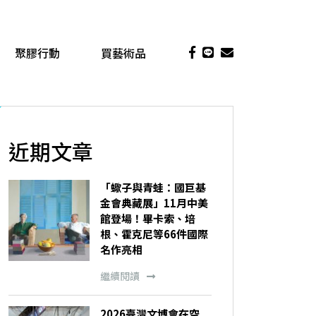
聚膠行動
買藝術品
近期文章
「蠍子與青蛙：國巨基
金會典藏展」11月中美
館登場！畢卡索、培
根、霍克尼等66件國際
名作亮相
繼續閱讀
2026臺灣文博會在空