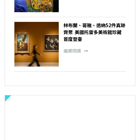
林布蘭、哥雅、透納52件真跡
齊聚 美國托雷多美術館珍藏
首度登臺
繼續閱讀