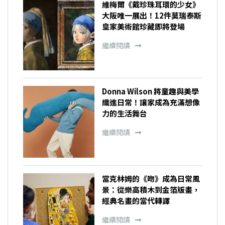
維梅爾《戴珍珠耳環的少女》
大阪唯一展出！12件莫瑞泰斯
皇家美術館珍藏即將登場
繼續閱讀
Donna Wilson 將童趣與美學
織進日常！讓家成為充滿想像
力的生活舞台
繼續閱讀
當克林姆的《吻》成為日常風
景：從樂高積木到金箔版畫，
經典名畫的當代轉譯
繼續閱讀