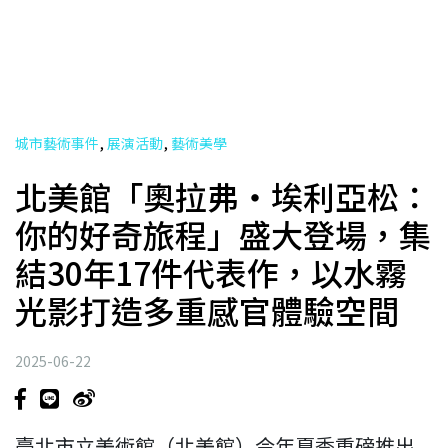
,
,
城市藝術事件
展演活動
藝術美學
北美館「奧拉弗・埃利亞松：
你的好奇旅程」盛大登場，集
結30年17件代表作，以水霧
光影打造多重感官體驗空間
2025-06-22
臺北市立美術館（北美館）今年夏季重磅推出