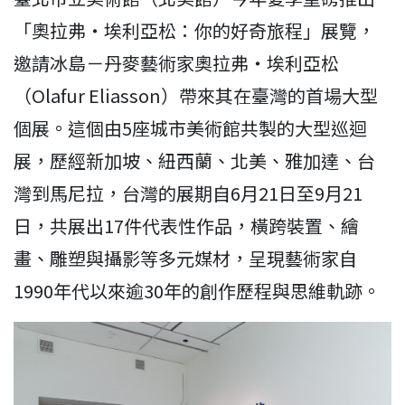
「奧拉弗・埃利亞松：你的好奇旅程」展覽，
邀請冰島－丹麥藝術家奧拉弗・埃利亞松
（Olafur Eliasson）帶來其在臺灣的首場大型
個展。這個由5座城市美術館共製的大型巡迴
展，歷經新加坡、紐西蘭、北美、雅加達、台
灣到馬尼拉，台灣的展期自6月21日至9月21
日，共展出17件代表性作品，橫跨裝置、繪
畫、雕塑與攝影等多元媒材，呈現藝術家自
1990年代以來逾30年的創作歷程與思維軌跡。