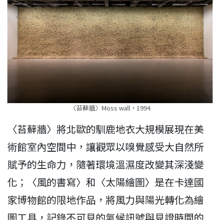
〈苔蘚牆〉Moss wall，1994
〈苔蘚牆〉將北歐的馴鹿地衣大規模展現在美
術館室內空間中，讓觀眾以嗅覺感受大自然所
賦予的生命力，隨著環境溫濕度改變其深淺變
化；〈風的書寫〉和〈太陽繪圖〉是在卡達國
家博物館的限地作品，將風力與陽光轉化為繪
圖工具，記錄不可見的氣候訊號與見證時間的