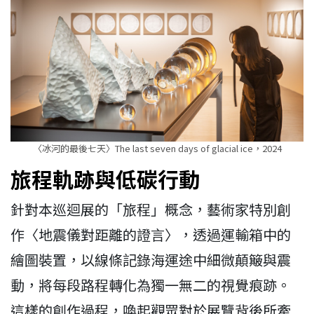
〈冰河的最後七天〉The last seven days of glacial ice，2024
旅程軌跡與低碳行動
針對本巡迴展的「旅程」概念，藝術家特別創
作〈地震儀對距離的證言〉，透過運輸箱中的
繪圖裝置，以線條記錄海運途中細微顛簸與震
動，將每段路程轉化為獨一無二的視覺痕跡。
這樣的創作過程，喚起觀眾對於展覽背後所牽