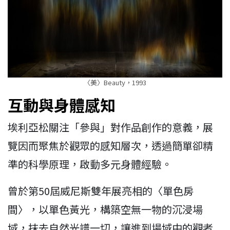
〈美〉Beauty，1993
互動與身體感知
埃利亞松關注「參與」對作品創作的意義，展
覽因而聚焦於觀眾的感知層次，透過簡單卻精
準的科學原理，啟動多元身體經驗。
曾於第50屆威尼斯雙年展亮相的〈單色房
間〉，以單色黃光，構築空無一物的沉浸場
域，抹去自然光譜一切，讓進到場域中的觀者