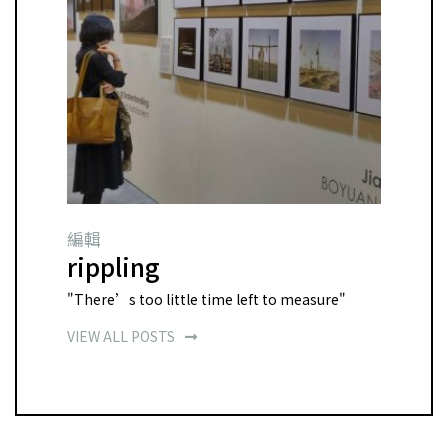
編輯
rippling
"There’s too little time left to measure"
VIEW ALL POSTS