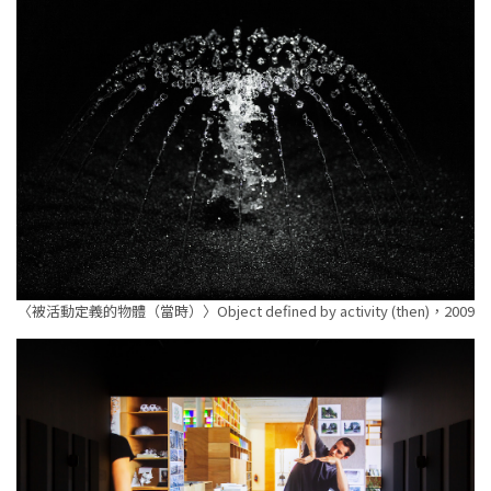
〈被活動定義的物體（當時）〉Object defined by activity (then)，2009