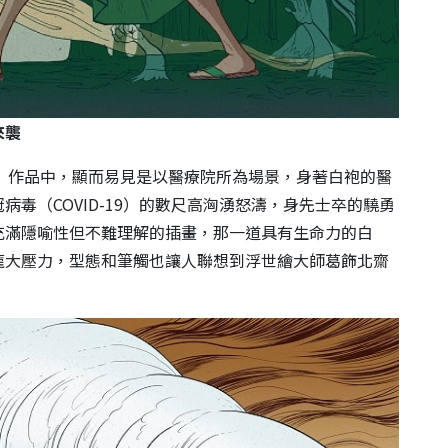
來襲
arios）作品中，顯而易見是以醫療院所為場景，身著白袍的醫
毒（COVID-19）的數尺高洶湧怒濤，身先士卒的驍勇
充滿隱喻性但不難理解的插畫，那一道具有生命力的白
龐大壓力，型態和筆觸也讓人聯想到浮世繪大師葛飾北齋