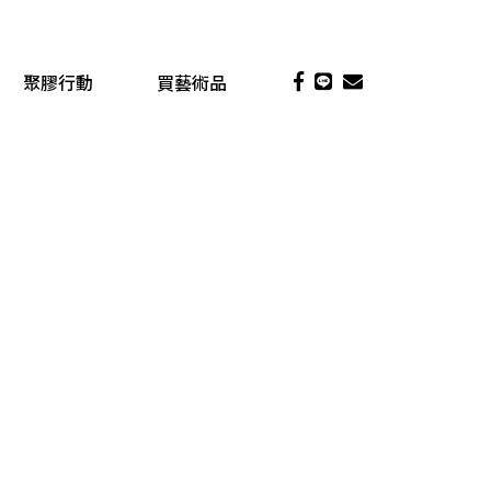
聚膠行動
買藝術品