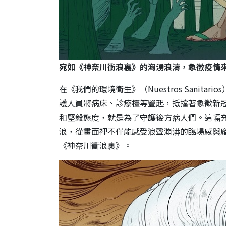
宛如
《神奈川衝浪裏》的洶湧浪濤
，象徵疫情
在《我們的環境衛生》（Nuestros Sanit
護人員將病床、診療檯等豎起，抵擋著象徵新冠病
和堅毅態度，就是為了守護後方病人們。這幅
浪，從畫面裡不僅能感受浪聲漰漭的臨場感與
《神奈川衝浪裏》。