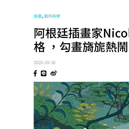
,
繪畫
藝術美學
阿根廷插畫家Nicolá
格 ，勾畫旖旎熱
2020-10-30