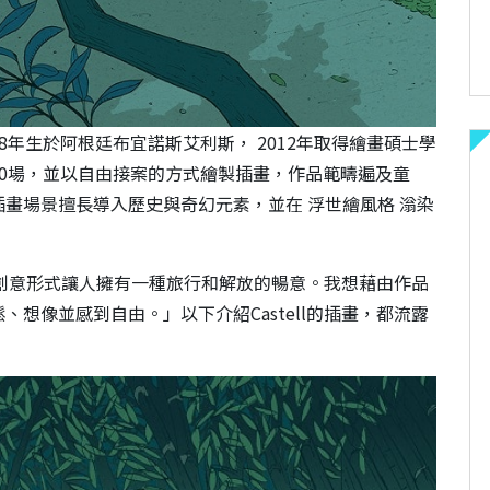
，1988年生於阿根廷布宜諾斯艾利斯， 2012年取得繪畫碩士學
0場，並以自由接案的方式繪製插畫，作品範疇遍及童
畫場景擅長導入歷史與奇幻元素，並在 浮世繪風格 滃染
這種創意形式讓人擁有一種旅行和解放的暢意。我想藉由作品
想像並感到自由。」以下介紹Castell的插畫，都流露