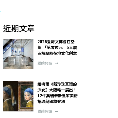
近期文章
2026臺灣文博會在空
總 「第零位元」5大展
區解壓縮在地文化創意
繼續閱讀
維梅爾《戴珍珠耳環的
少女》大阪唯一展出！
12件莫瑞泰斯皇家美術
館珍藏即將登場
繼續閱讀