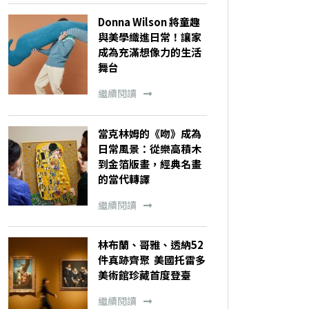
Donna Wilson 將童趣
與美學織進日常！讓家
成為充滿想像力的生活
舞台
繼續閱讀
當克林姆的《吻》成為
日常風景：從樂高積木
到金箔版畫，經典名畫
的當代轉譯
繼續閱讀
林布蘭、哥雅、透納52
件真跡齊聚 美國托雷多
美術館珍藏首度登臺
繼續閱讀