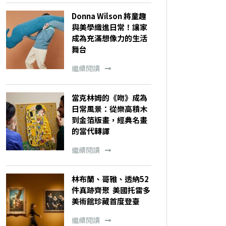
Donna Wilson 將童趣
與美學織進日常！讓家
成為充滿想像力的生活
舞台
繼續閱讀
當克林姆的《吻》成為
日常風景：從樂高積木
到金箔版畫，經典名畫
的當代轉譯
繼續閱讀
林布蘭、哥雅、透納52
件真跡齊聚 美國托雷多
美術館珍藏首度登臺
繼續閱讀