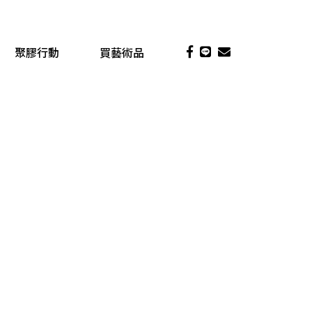
聚膠行動
買藝術品