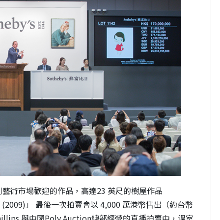
藝術市場歡迎的作品，高達23 英尺的樹屋作品
n House (2009)」 最後一次拍賣會以 4,000 萬港幣售出（約台幣
lips 與中國Poly Auction總部經營的直播拍賣中，溫室