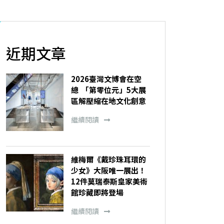
近期文章
2026臺灣文博會在空
總 「第零位元」5大展
區解壓縮在地文化創意
繼續閱讀
維梅爾《戴珍珠耳環的
少女》大阪唯一展出！
12件莫瑞泰斯皇家美術
館珍藏即將登場
繼續閱讀