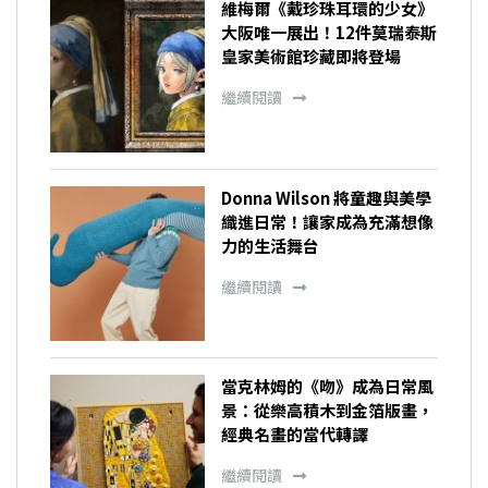
維梅爾《戴珍珠耳環的少女》
大阪唯一展出！12件莫瑞泰斯
皇家美術館珍藏即將登場
繼續閱讀
Donna Wilson 將童趣與美學
織進日常！讓家成為充滿想像
力的生活舞台
繼續閱讀
當克林姆的《吻》成為日常風
景：從樂高積木到金箔版畫，
經典名畫的當代轉譯
繼續閱讀