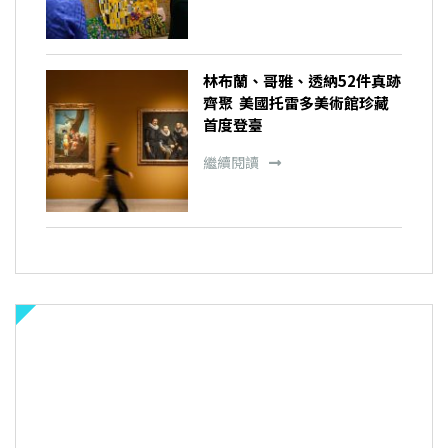
林布蘭、哥雅、透納52件真跡
齊聚 美國托雷多美術館珍藏
首度登臺
繼續閱讀