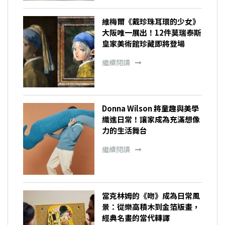
維梅爾《戴珍珠耳環的少女》
大阪唯一展出！12件莫瑞泰斯
皇家美術館珍藏即將登場
繼續閱讀
Donna Wilson 將童趣與美學
織進日常！讓家成為充滿想像
力的生活舞台
繼續閱讀
當克林姆的《吻》成為日常風
景：從樂高積木到金箔版畫，
經典名畫的當代轉譯