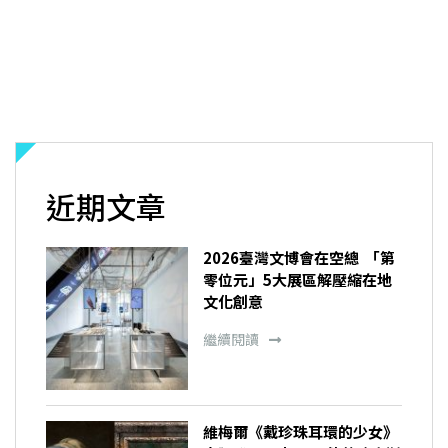
近期文章
2026臺灣文博會在空總 「第
零位元」5大展區解壓縮在地
文化創意
繼續閱讀
維梅爾《戴珍珠耳環的少女》