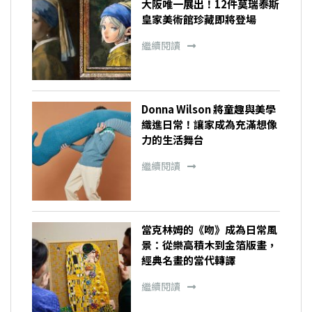
大阪唯一展出！12件莫瑞泰斯
皇家美術館珍藏即將登場
繼續閱讀
Donna Wilson 將童趣與美學
織進日常！讓家成為充滿想像
力的生活舞台
繼續閱讀
當克林姆的《吻》成為日常風
景：從樂高積木到金箔版畫，
經典名畫的當代轉譯
繼續閱讀