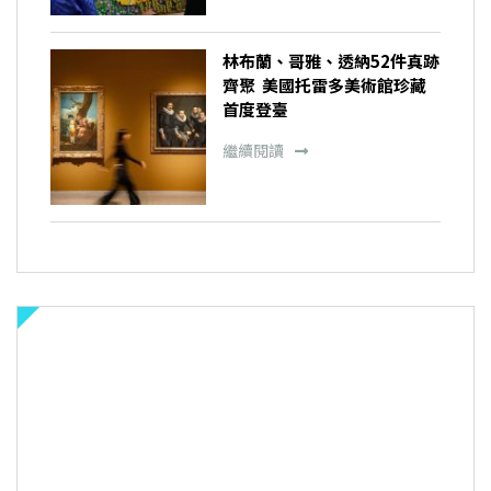
林布蘭、哥雅、透納52件真跡
齊聚 美國托雷多美術館珍藏
首度登臺
繼續閱讀