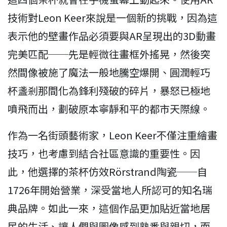
技術對Leon Keer來說是一個新的挑戰，因為這
表示他的壁畫作品必須要與AR呈現出的3D動畫
完美匹配──先是輕微往畫框外搖晃，然後突
然間像被施了魔法一般地騰空爆開、圓潤輕巧
杯盞剎那間化為鋒利殘破的碎片，暴怒已極地
噴飛而出，劃破原本寧靜和平的都市天際線。
作為一名街頭藝術家，Leon Keer不僅注重繪畫
技巧，也考慮到結合社區意識的重要性。因
此，他選擇的茶杯仿效Rörstrand陶瓷──自
1726年開始營業，深受當地人所認可的知名瑞
典品牌。如此一來，這個作品更加貼近當地居
民的生活、讓人們與圖像感到熟悉與親切，而