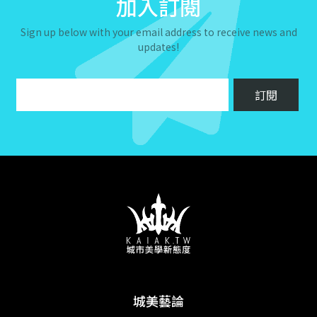
加入訂閱
Sign up below with your email address to receive news and
updates!
城美藝論