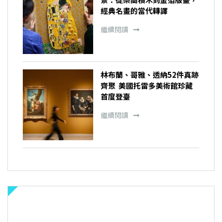
經典名畫的當代轉譯
繼續閱讀
林布蘭、哥雅、透納52件真跡
齊聚 美國托雷多美術館珍藏
首度登臺
繼續閱讀