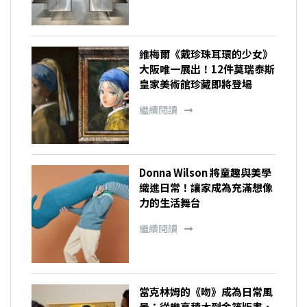
維梅爾《戴珍珠耳環的少女》
大阪唯一展出！12件莫瑞泰斯
皇家美術館珍藏即將登場
繼續閱讀
Donna Wilson 將童趣與美學
織進日常！讓家成為充滿想像
力的生活舞台
繼續閱讀
當克林姆的《吻》成為日常風
景：從樂高積木到金箔版畫，