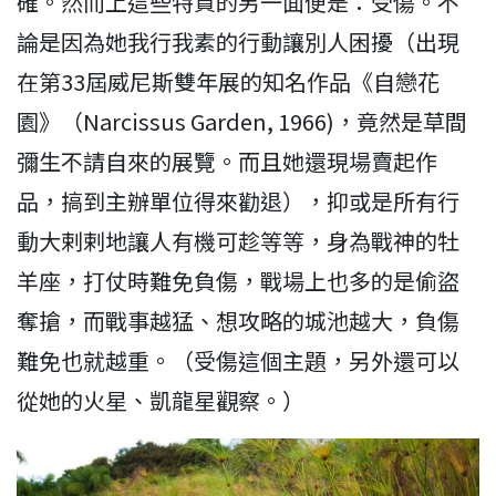
確。然而上這些特質的另一面便是：受傷。不
論是因為她我行我素的行動讓別人困擾（出現
在第33屆威尼斯雙年展的知名作品《自戀花
園》（Narcissus Garden, 1966)，竟然是草間
彌生不請自來的展覽。而且她還現場賣起作
品，搞到主辦單位得來勸退），抑或是所有行
動大剌剌地讓人有機可趁等等，身為戰神的牡
羊座，打仗時難免負傷，戰場上也多的是偷盜
奪搶，而戰事越猛、想攻略的城池越大，負傷
難免也就越重。（受傷這個主題，另外還可以
從她的火星、凱龍星觀察。）