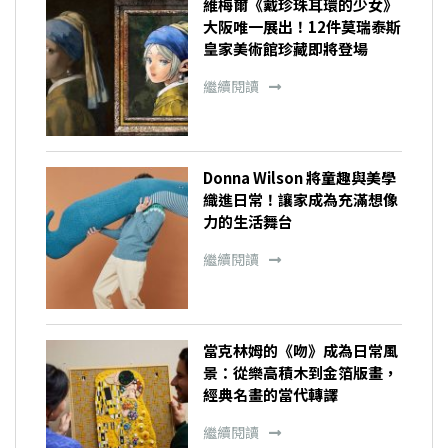
維梅爾《戴珍珠耳環的少女》
大阪唯一展出！12件莫瑞泰斯
皇家美術館珍藏即將登場
繼續閱讀
Donna Wilson 將童趣與美學
織進日常！讓家成為充滿想像
力的生活舞台
繼續閱讀
當克林姆的《吻》成為日常風
景：從樂高積木到金箔版畫，
經典名畫的當代轉譯
繼續閱讀