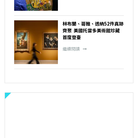
林布蘭、哥雅、透納52件真跡
齊聚 美國托雷多美術館珍藏
首度登臺
繼續閱讀