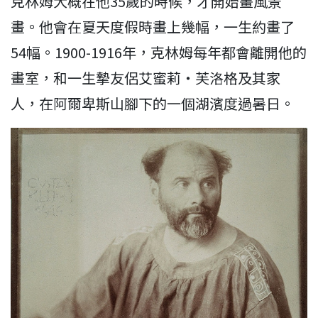
克林姆大概在他35歲的時候，才開始畫風景
畫。他會在夏天度假時畫上幾幅，一生約畫了
54幅。1900-1916年，克林姆每年都會離開他的
畫室，和一生摯友侶艾蜜莉・芙洛格及其家
人，在阿爾卑斯山腳下的一個湖濱度過暑日。