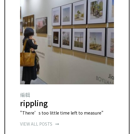
編輯
rippling
"There’s too little time left to measure"
VIEW ALL POSTS