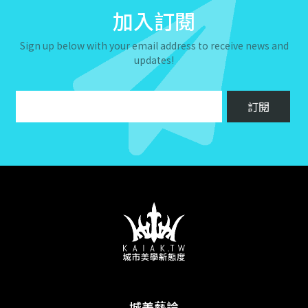
加入訂閱
Sign up below with your email address to receive news and
updates!
城美藝論