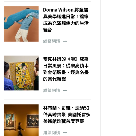
Donna Wilson 將童趣
與美學織進日常！讓家
成為充滿想像力的生活
舞台
繼續閱讀
當克林姆的《吻》成為
日常風景：從樂高積木
到金箔版畫，經典名畫
的當代轉譯
繼續閱讀
林布蘭、哥雅、透納52
件真跡齊聚 美國托雷多
美術館珍藏首度登臺
繼續閱讀