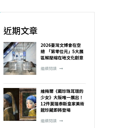
近期文章
2026臺灣文博會在空
總 「第零位元」5大展
區解壓縮在地文化創意
繼續閱讀
維梅爾《戴珍珠耳環的
少女》大阪唯一展出！
12件莫瑞泰斯皇家美術
館珍藏即將登場
繼續閱讀