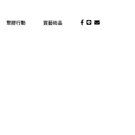
聚膠行動
買藝術品