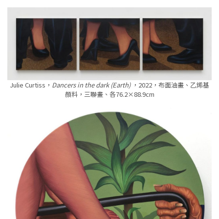
Julie Curtiss，
Dancers in the dark (Earth)
，2022，布面油畫、乙烯基
顏料，三聯畫、各76.2×88.9cm