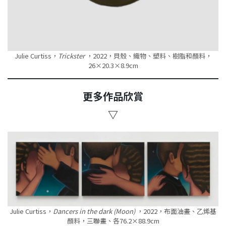
Julie Curtiss，
Trickster
，2022，貝殼、織物、塑料、樹脂和顏料，
26×20.3×8.9cm
更多作品欣賞
▽
Julie Curtiss，
Dancers in the dark (Moon)
，2022，布面油畫、乙烯基
顏料，三聯畫、各76.2×88.9cm