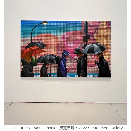
Julie Curtiss：Somnambules 展覽現場，2022，Anton Kern Gallery