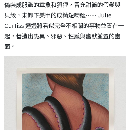
偽裝成服飾的章魚和狐狸，冒充甜筒的假髮與
貝殼，未卸下美甲的成精短吻鱷…… Julie
Curtiss 通過將看似完全不相關的事物並置在一
起，營造出詭異、邪惡、性感與幽默並置的畫
面。