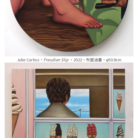
Julie Curtiss，
Freudian Slip
，2022，布面油畫，φ50.8cm