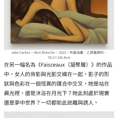
Julie Curtiss，
Nuit Blanche
，2022，布面油畫、乙烯基顏料，
76.2×101.6cm
在另一幅名為《Faisceaux（凝聚層）》的作品
中，女人的背影與光影交織在一起，影子的形
狀與色彩在一個怪異的匯合中交叉，她是站在
晨光裡，還是沐浴在月光下？她此刻處於現實
還是夢中世界？一切都如此迷離與誘人。