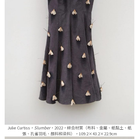
Julie Curtiss，
Slumber
，2022，綜合材質（布料、金屬、紙黏土、紙
張、孔雀羽毛、顏料和染料），109.2×43.2×22.9cm