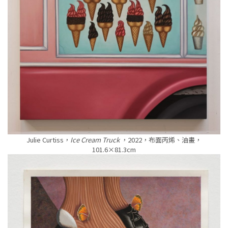
Julie Curtiss，
Ice Cream Truck
，2022，布面丙烯、油畫，
101.6×81.3cm