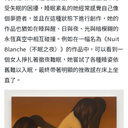
受失眠的困擾，睡眠紊亂的她經常感覺自己像
個夢遊者，並且在這種狀態下進行創作，她的
作品也猶如在睡與醒、日與夜、光與暗模糊的
永恆真空中相互碰撞。例如在一幅名為《Nuit
Blanche（不眠之夜）》的作品中，可以看到一
個女人掙扎著徹夜難眠，她嘗試了各種睡姿依
舊難以入眠，最終帶著明顯的挫敗感在床上坐
直了。