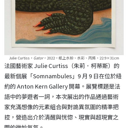
Julie Curtiss，
Gator
，2022，紙上水粉、水彩、丙烯，22.9×31cm
法國藝術家 Julie Curtiss（朱莉．柯蒂斯）的
最新個展「Somnambules」9 月 9 日在位於紐
約的 Anton Kern Gallery 開幕。展覽標題是法
語中的夢遊者一詞，本次展出的作品通過藝術
家充滿想像的元素組合與對詭異氛圍的精準把
控，營造出介於清醒與恍惚、現實與超現實之
間的微妙氣氛。