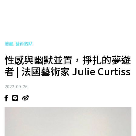
,
繪畫
藝術觀點
性感與幽默並置，掙扎的夢遊
者 | 法國藝術家 Julie Curtiss
2022-09-26