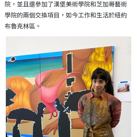
院，並且還參加了漢堡美術學院和芝加哥藝術
學院的兩個交換項目，如今工作和生活於紐約
布魯克林區。