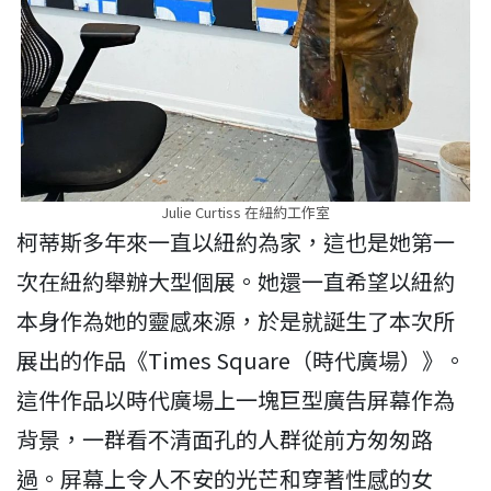
Julie Curtiss 在紐約工作室
柯蒂斯多年來一直以紐約為家，這也是她第一
次在紐約舉辦大型個展。她還一直希望以紐約
本身作為她的靈感來源，於是就誕生了本次所
展出的作品《Times Square（時代廣場）》。
這件作品以時代廣場上一塊巨型廣告屏幕作為
背景，一群看不清面孔的人群從前方匆匆路
過。屏幕上令人不安的光芒和穿著性感的女