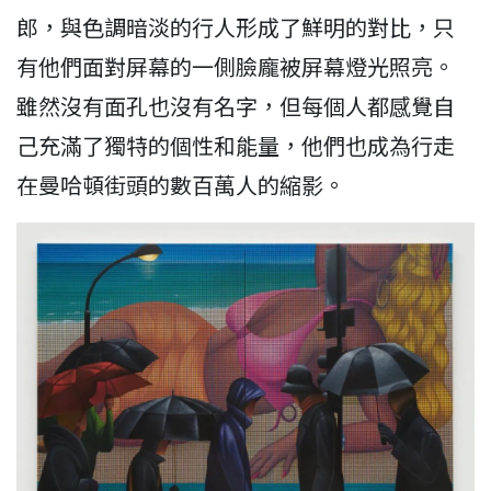
郎，與色調暗淡的行人形成了鮮明的對比，只
有他們面對屏幕的一側臉龐被屏幕燈光照亮。
雖然沒有面孔也沒有名字，但每個人都感覺自
己充滿了獨特的個性和能量，他們也成為行走
在曼哈頓街頭的數百萬人的縮影。