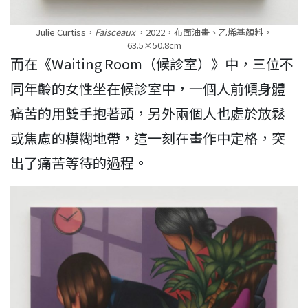
Julie Curtiss，
Faisceaux
，2022，布面油畫、乙烯基顏料，
63.5×50.8cm
而在《Waiting Room（候診室）》中，三位不
同年齡的女性坐在候診室中，一個人前傾身體
痛苦的用雙手抱著頭，另外兩個人也處於放鬆
或焦慮的模糊地帶，這一刻在畫作中定格，突
出了痛苦等待的過程。