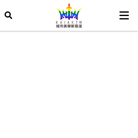
Toggle 