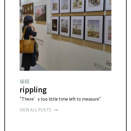
編輯
rippling
"There’s too little time left to measure"
VIEW ALL POSTS