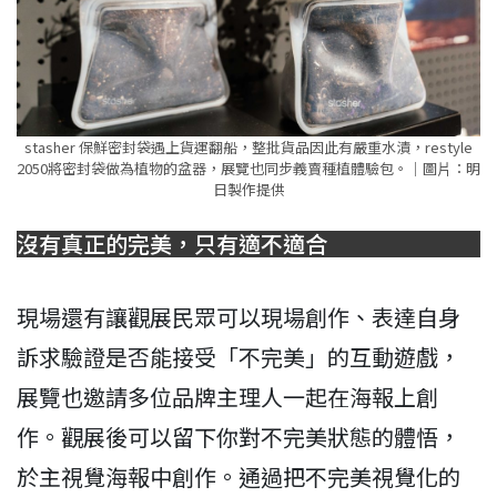
stasher 保鮮密封袋遇上貨運翻船，整批貨品因此有嚴重水漬，restyle
2050將密封袋做為植物的盆器，展覽也同步義賣種植體驗包。｜圖⽚：明
日製作提供
沒有真正的完美，只有適不適合
現場還有讓觀展民眾可以現場創作、表達自身
訴求驗證是否能接受「不完美」的互動遊戲，
展覽也邀請多位品牌主理人一起在海報上創
作。觀展後可以留下你對不完美狀態的體悟，
於主視覺海報中創作。通過把不完美視覺化的