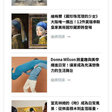
維梅爾《戴珍珠耳環的少女》
大阪唯一展出！12件莫瑞泰斯
皇家美術館珍藏即將登場
繼續閱讀
Donna Wilson 將童趣與美學
織進日常！讓家成為充滿想像
力的生活舞台
繼續閱讀
當克林姆的《吻》成為日常風
景：從樂高積木到金箔版畫，