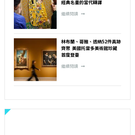
經典名畫的當代轉譯
繼續閱讀
林布蘭、哥雅、透納52件真跡
齊聚 美國托雷多美術館珍藏
首度登臺
繼續閱讀