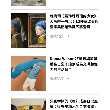
維梅爾《戴珍珠耳環的少女》
大阪唯一展出！12件莫瑞泰斯
皇家美術館珍藏即將登場
繼續閱讀
Donna Wilson 將童趣與美學
織進日常！讓家成為充滿想像
力的生活舞台
繼續閱讀
當克林姆的《吻》成為日常風
景：從樂高積木到金箔版畫，