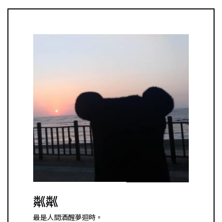
粼粼
最是人間酒醒夢迴時。