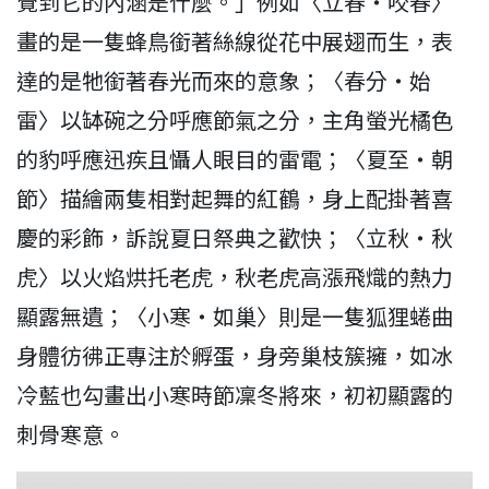
覺到它的內涵是什麼。」例如〈立春‧咬春〉
畫的是一隻蜂鳥銜著絲線從花中展翅而生，表
達的是牠銜著春光而來的意象；〈春分‧始
雷〉以缽碗之分呼應節氣之分，主角螢光橘色
的豹呼應迅疾且懾人眼目的雷電；〈夏至‧朝
節〉描繪兩隻相對起舞的紅鶴，身上配掛著喜
慶的彩飾，訴說夏日祭典之歡快；〈立秋‧秋
虎〉以火焰烘托老虎，秋老虎高漲飛熾的熱力
顯露無遺；〈小寒‧如巢〉則是一隻狐狸蜷曲
身體彷彿正專注於孵蛋，身旁巢枝簇擁，如冰
冷藍也勾畫出小寒時節凜冬將來，初初顯露的
刺骨寒意。