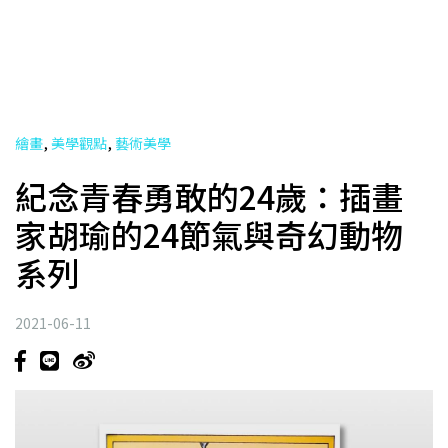
,
,
繪畫
美學觀點
藝術美學
紀念青春勇敢的24歲：插畫
家胡瑜的24節氣與奇幻動物
系列
2021-06-11