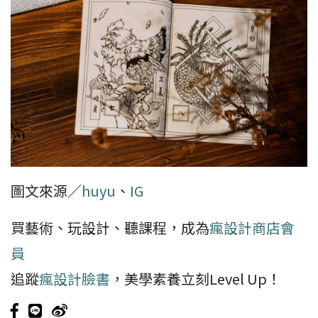
圖文來源／
huyu
、
IG
買藝術、玩設計、聽課程，成為
瘋設計商店會
員
追蹤
瘋設計臉書
，美學素養立刻Level Up！