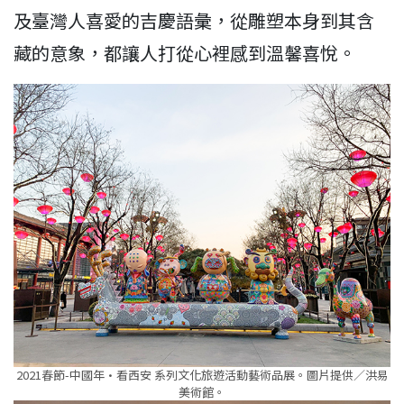
及臺灣人喜愛的吉慶語彙，從雕塑本身到其含
藏的意象，都讓人打從心裡感到溫馨喜悅。
2021春節-中國年·看西安 系列文化旅遊活動藝術品展。圖片提供／洪易
美術館。