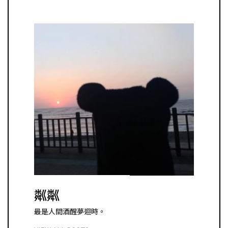
粼粼
最是人間酒醒夢迴時。