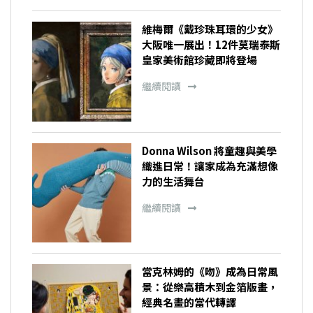
維梅爾《戴珍珠耳環的少女》
大阪唯一展出！12件莫瑞泰斯
皇家美術館珍藏即將登場
繼續閱讀
Donna Wilson 將童趣與美學
織進日常！讓家成為充滿想像
力的生活舞台
繼續閱讀
當克林姆的《吻》成為日常風
景：從樂高積木到金箔版畫，
經典名畫的當代轉譯