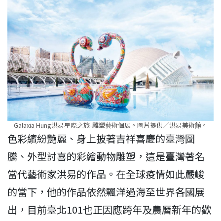
Galaxia Hung洪易星際之旅-雕塑藝術個展。圖片提供／洪易美術館。
色彩繽紛艷麗、身上披著吉祥喜慶的臺灣圖
騰、外型討喜的彩繪動物雕塑，這是臺灣著名
當代藝術家洪易的作品。在全球疫情如此嚴峻
的當下，他的作品依然飄洋過海至世界各國展
出，目前臺北101也正因應跨年及農曆新年的歡