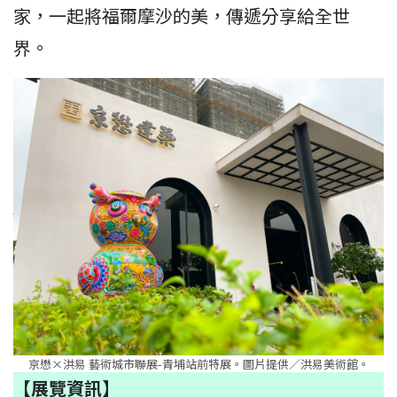
家，一起將福爾摩沙的美，傳遞分享給全世
界。
京懋×洪易 藝術城市聯展-青埔站前特展。圖片提供／洪易美術館。
【展覽資訊】