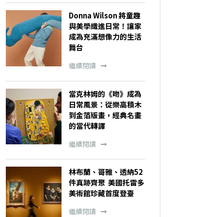
Donna Wilson 將童趣
與美學織進日常！讓家
成為充滿想像力的生活
舞台
繼續閱讀
當克林姆的《吻》成為
日常風景：從樂高積木
到金箔版畫，經典名畫
的當代轉譯
繼續閱讀
林布蘭、哥雅、透納52
件真跡齊聚 美國托雷多
美術館珍藏首度登臺
繼續閱讀