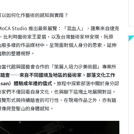
可以如何化作藝術的感知與實踐？
CA Studio 推出最新展覽：「混血人」，匯集來自捷克
ček）、比利時藝術家王愛眉，以及台灣藝術家林安琪、阮原
血般多樣的作品媒材中，呈現面對個人身分的思索，延伸
離散的整體視野。
由當代館與國藝會合作的「策展人培力＠美術館」專案所
的踏查
──
來自不同國境及地區的藝術家、部落文化工作
asan）體驗成年禮的儀式
。旅程中探索部落中關於身分認
術家們不僅回看自身文化，也與腳下這塊土地展開對話。
展覽形式與持續踏查的可行性，在現場作品之外，亦有踏
想像爬登聖山的身體感知。