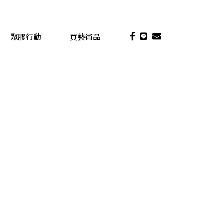
聚膠行動
買藝術品