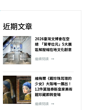
近期文章
2026臺灣文博會在空
總 「第零位元」5大展
區解壓縮在地文化創意
繼續閱讀
維梅爾《戴珍珠耳環的
少女》大阪唯一展出！
12件莫瑞泰斯皇家美術
館珍藏即將登場
繼續閱讀