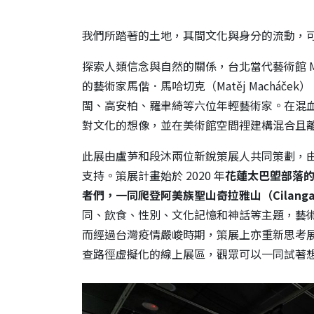
我們所踏著的土地，其間文化與身分的流動，
探索人類信念與自然的關係，台北當代藝術館 Mo
的藝術家馬偕．馬哈切克（Matěj Machá
閩、高安柏、羅聿綺等六位年輕藝術家。在混
對文化的想像，並在美術館空間裡建構混合且
此展由盧芛和段沐兩位新銳策展人共同策劃，
支持。策展計畫始於 2020 年
花蓮太巴塱部落
者們，一同爬登阿美族聖山奇拉雅山（Cilang
同、飲食、性別、文化記憶和神話等主題，藝
而經過台灣疫情嚴峻時期，策展上亦重新思考
查路徑虛擬化的線上展區，觀眾可以一同試著