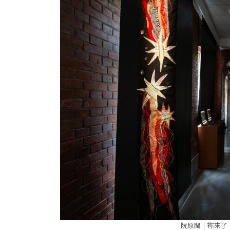
阮原閩｜祢來了