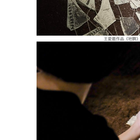
王愛眉作品《地臍》（