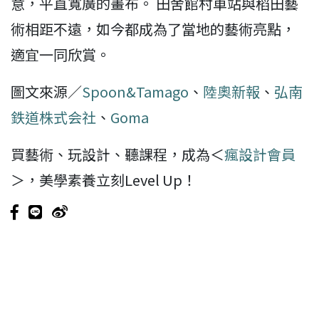
意，平直寬廣的畫布。 田舍館村車站與稻田藝
術相距不遠，如今都成為了當地的藝術亮點，
適宜一同欣賞。
圖文來源／
Spoon&Tamago
、
陸奧新報
、
弘南
鉄道株式会社
、
Goma
買藝術、玩設計、聽課程，成為＜
瘋設計會員
＞，美學素養立刻Level Up！