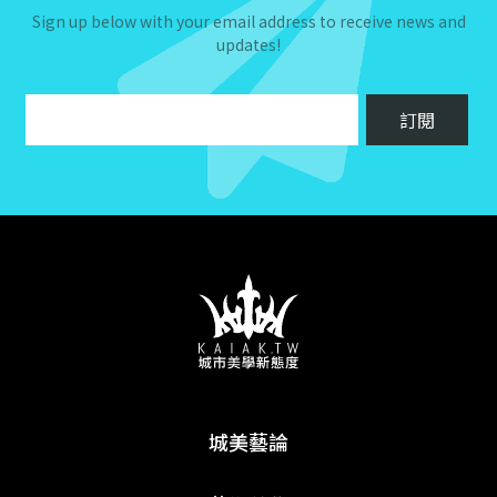
Sign up below with your email address to receive news and
updates!
城美藝論