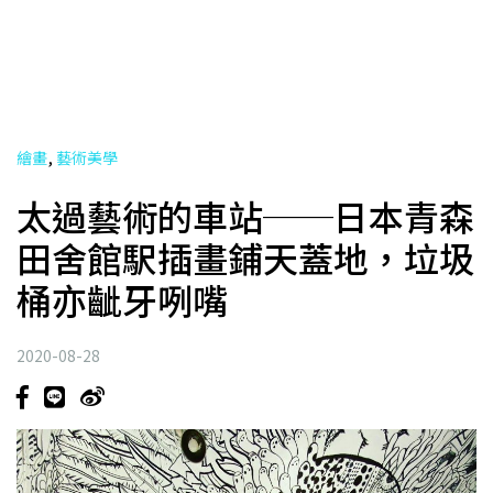
,
繪畫
藝術美學
太過藝術的車站──日本青森
田舍館駅插畫鋪天蓋地，垃圾
桶亦齜牙咧嘴
2020-08-28