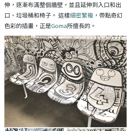
伸，逐漸布滿整個牆壁，並且延伸到入口和出
口、垃圾桶和椅子。 這樣
細密繁複
，帶點奇幻
色彩的插畫，正是
Goma
所擅長的。