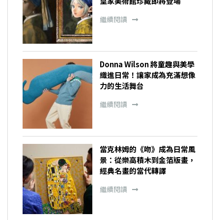
皇家美術館珍藏即將登場
繼續閱讀
Donna Wilson 將童趣與美學
織進日常！讓家成為充滿想像
力的生活舞台
繼續閱讀
當克林姆的《吻》成為日常風
景：從樂高積木到金箔版畫，
經典名畫的當代轉譯
繼續閱讀