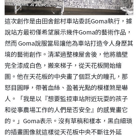
這次創作是由田舍館村車站委託Goma執行，據
說站方最初僅希望展示幾件Goma的藝術作品，
然而 Goma說服當局讓他為車站打造令人身歷其
境的藝術創作。清潔過整棟屋舍後，他將牆壁
完全漆成白色，搬來梯子，從天花板開始繪
圖。他在天花板的中央畫了個巨大的瞳孔，那
怒目圓睜，帶著血絲、盈著光點的模樣煞是嚇
人。「我是以『想要監控車站附近玩耍的孩子
和從事農場工作的人們是否安全』的感覺畫它
的。」Goma表示。沒有草稿和樣本，黑白細瑣
的插畫圖像就這樣從天花板中央不斷往外延