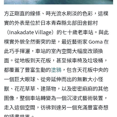
方正剛直的線條、時光流水刷淡的色彩，這樸
實的外表是位於日本青森縣北部田舍館村
（Inakadate Village）的七十歲老車站。與此
樸實外貌全然衝突的是，最近藝術家 Goma 在
此巧手揮灑，車站的室內空間大幅度改頭換
面。從地板到天花板，甚至候車椅及垃圾桶，
都覆蓋了豐富生動的
塗鴉
，包含天花板中央的
一個巨大眼球、從旁延伸而出的無數大小怪
獸、花花草草、建築物，以及密密麻麻的其他
圖像，整個車站轉變為一個沉浸式藝術裝置，
走入這個空間，彷彿到達另一個充滿豐富奇想
的插畫世界。