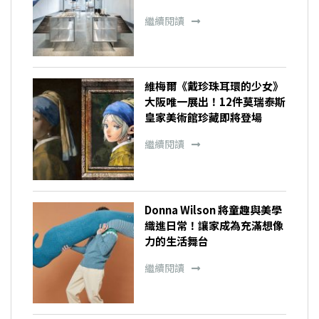
繼續閱讀
維梅爾《戴珍珠耳環的少女》
大阪唯一展出！12件莫瑞泰斯
皇家美術館珍藏即將登場
繼續閱讀
Donna Wilson 將童趣與美學
織進日常！讓家成為充滿想像
力的生活舞台
繼續閱讀