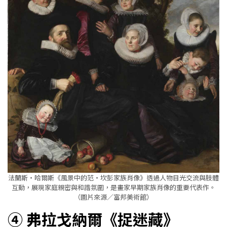
法蘭斯・哈爾斯《風景中的范・坎彭家族肖像》透過人物目光交流與肢體
互動，展現家庭親密與和諧氛圍，是畫家早期家族肖像的重要代表作。
（圖片來源／富邦美術館）
④ 弗拉戈納爾《捉迷藏》