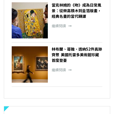
當克林姆的《吻》成為日常風
景：從樂高積木到金箔版畫，
經典名畫的當代轉譯
繼續閱讀
林布蘭、哥雅、透納52件真跡
齊聚 美國托雷多美術館珍藏
首度登臺
繼續閱讀