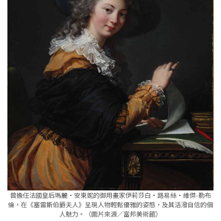
曾擔任法國皇后瑪麗・安東妮的御用畫家伊莉莎白・路易絲・維傑-勒布
倫，在《塞雷斯伯爵夫人》呈現人物輕鬆優雅的姿態，及其活潑自信的個
人魅力。（圖片來源／富邦美術館）