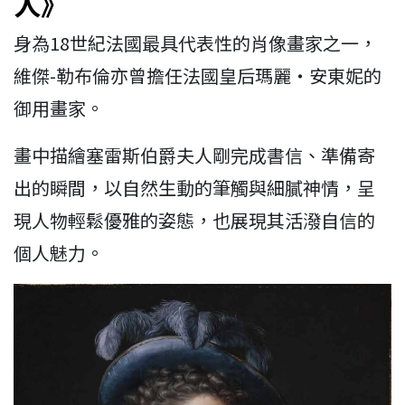
人》
身為18世紀法國最具代表性的肖像畫家之一，
維傑-勒布倫亦曾擔任法國皇后瑪麗・安東妮的
御用畫家。
畫中描繪塞雷斯伯爵夫人剛完成書信、準備寄
出的瞬間，以自然生動的筆觸與細膩神情，呈
現人物輕鬆優雅的姿態，也展現其活潑自信的
個人魅力。