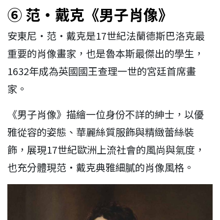
⑥ 范・戴克《男子肖像》
安東尼・范・戴克是17世紀法蘭德斯巴洛克最
重要的肖像畫家，也是魯本斯最傑出的學生，
1632年成為英國國王查理一世的宮廷首席畫
家。
《男子肖像》描繪一位身份不詳的紳士，以優
雅從容的姿態、華麗絲質服飾與精緻蕾絲裝
飾，展現17世紀歐洲上流社會的風尚與氣度，
也充分體現范・戴克典雅細膩的肖像風格。