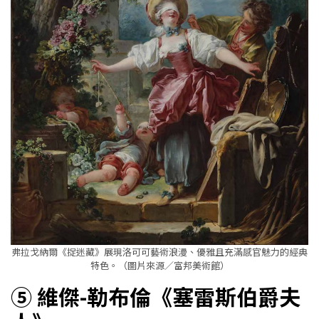
弗拉戈納爾《捉迷藏》展現洛可可藝術浪漫、優雅且充滿感官魅力的經典
特色。（圖片來源／富邦美術館）
⑤ 維傑-勒布倫《塞雷斯伯爵夫