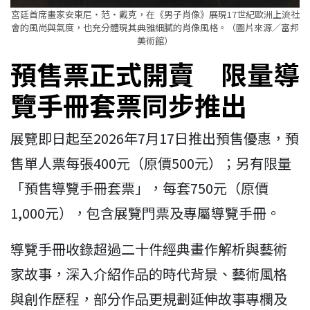
宮廷首席畫家安東尼・范・戴克，在《男子肖像》展現17世紀歐洲上流社
會的風尚與氣度，也充分體現其典雅細膩的肖像風格。（圖片來源／富邦
美術館）
預售票正式開賣 限量導
覽手冊套票同步推出
展覽即日起至2026年7月17日推出預售優惠，預
售單人票每張400元（原價500元）；另有限量
「預售導覽手冊套票」，每套750元（原價
1,000元），包含展覽門票及專屬導覽手冊。
導覽手冊收錄超過二十件經典畫作解析與藝術
家故事，深入介紹作品的時代背景、藝術風格
與創作歷程，部分作品更規劃延伸故事專欄及