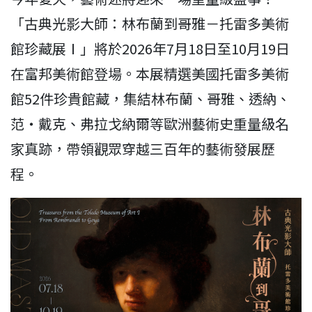
「古典光影大師：林布蘭到哥雅－托雷多美術
館珍藏展Ⅰ」將於2026年7月18日至10月19日
在富邦美術館登場。本展精選美國托雷多美術
館52件珍貴館藏，集結林布蘭、哥雅、透納、
范・戴克、弗拉戈納爾等歐洲藝術史重量級名
家真跡，帶領觀眾穿越三百年的藝術發展歷
程。