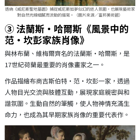
透納《威尼斯聖地墓園》捕捉威尼斯如夢似幻的迷人氛圍，也展現藝術家
對自然光線細膩而流動的描寫。（圖片來源／富邦美術館）
③ 法蘭斯・哈爾斯《風景中的
范・坎彭家族肖像》
與林布蘭、維梅爾齊名的法蘭斯・哈爾斯，是
17世紀荷蘭最重要的肖像畫家之一。
作品描繪布商吉斯伯特・范・坎彭一家，透過
人物目光交流與肢體互動，展現家庭親密與和
諧氛圍。生動自然的筆觸，使人物神情充滿生
命力，也成為其早期家族肖像的重要代表作。