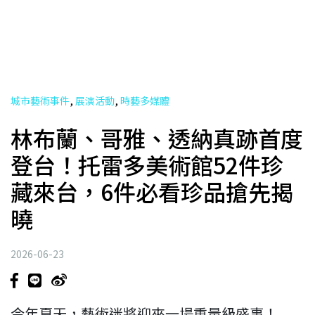
,
,
城市藝術事件
展演活動
時藝多媒體
林布蘭、哥雅、透納真跡首度
登台！托雷多美術館52件珍
藏來台，6件必看珍品搶先揭
曉
2026-06-23
今年夏天，藝術迷將迎來一場重量級盛事！