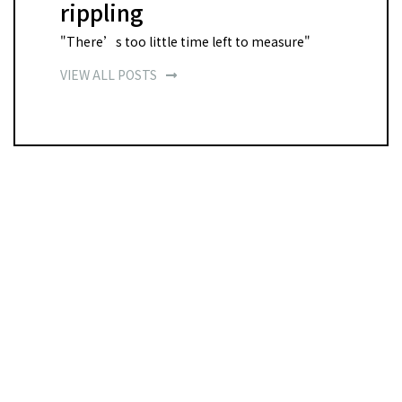
rippling
"There’s too little time left to measure"
VIEW ALL POSTS