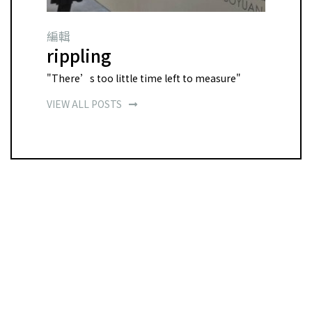
編輯
rippling
"There’s too little time left to measure"
VIEW ALL POSTS