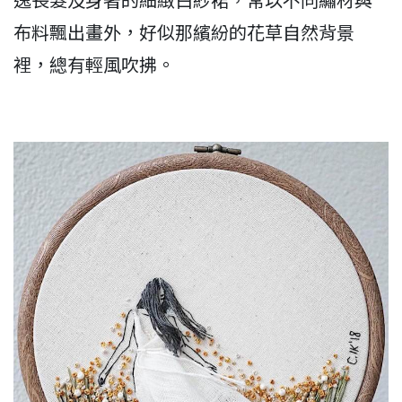
布料飄出畫外，好似那繽紛的花草自然背景
裡，總有輕風吹拂。