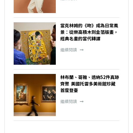
當克林姆的《吻》成為日常風
景：從樂高積木到金箔版畫，
經典名畫的當代轉譯
繼續閱讀
林布蘭、哥雅、透納52件真跡
齊聚 美國托雷多美術館珍藏
首度登臺
繼續閱讀