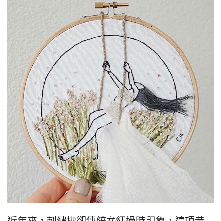
近年來，刺繡拋卻傳統女紅過時印象，這項昔