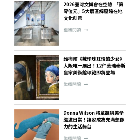
2026臺灣文博會在空總 「第
零位元」5大展區解壓縮在地
文化創意
繼續閱讀
維梅爾《戴珍珠耳環的少女》
大阪唯一展出！12件莫瑞泰斯
皇家美術館珍藏即將登場
繼續閱讀
Donna Wilson 將童趣與美學
織進日常！讓家成為充滿想像
力的生活舞台
繼續閱讀