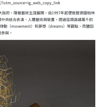
T/?utm_source=ig_web_copy_link
大阪府，隨著藝術生涯展開，自1997年起便旅居德國柏林
體中央結合表演、人體藝術與裝置，透過這類詭譎萬千的
、律動（movement）和夢想（dreams）等觀點，而鹽田
重參與。