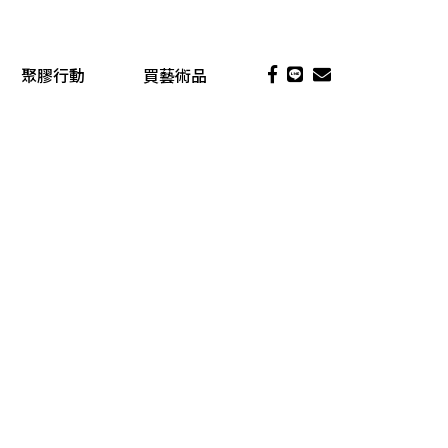
聚膠行動
買藝術品