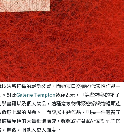
織技法所打造的嶄新裝置，而她眾口交譽的代表性作品—
到。對此
Galerie Templon
藝廊表示，「這些神秘的箱子
剖學書籍以及個人物品，這種意象彷彿緊密編織物裡頭產
激發形上學的問題。」而該展主題作品，則是一件蘊蓄了
攀玻璃屋頂的大量紙張構成，娓娓敘述著藝術家對死亡的
段，嗣後，將進入更大維度。