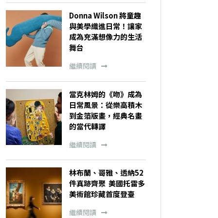
Donna Wilson 將童趣
與美學織進日常！讓家
成為充滿想像力的生活
舞台
繼續閱讀
當克林姆的《吻》成為
日常風景：從樂高積木
到金箔版畫，經典名畫
的當代轉譯
繼續閱讀
林布蘭、哥雅、透納52
件真跡齊聚 美國托雷多
美術館珍藏首度登臺
繼續閱讀