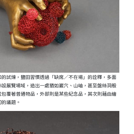
知的試煉，鹽田習慣透過「缺席／不在場」的詮釋，多面
佈設展覽場域，造出一處猶如巖穴、山岫，甚至盤絲洞般
或包覆著普通物品，外部則是某些紀念品，其次則藉由繪
切的議題。