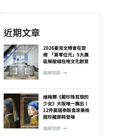
近期文章
2026臺灣文博會在空
總 「第零位元」5大展
區解壓縮在地文化創意
繼續閱讀
維梅爾《戴珍珠耳環的
少女》大阪唯一展出！
12件莫瑞泰斯皇家美術
館珍藏即將登場
繼續閱讀