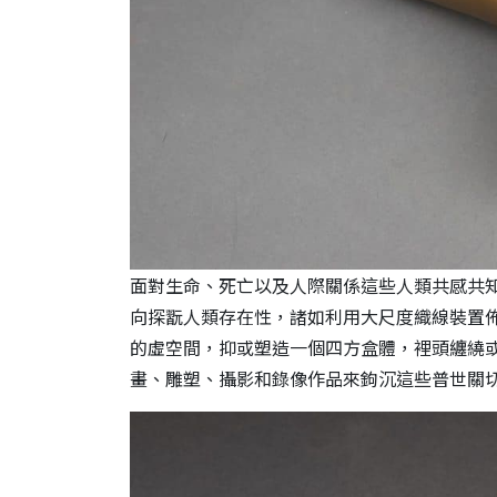
面對生命、死亡以及人際關係這些人類共感共
向探翫人類存在性，諸如利用大尺度織線裝置
的虛空間，抑或塑造一個四方盒體，裡頭纏繞
畫、雕塑、攝影和錄像作品來鉤沉這些普世關