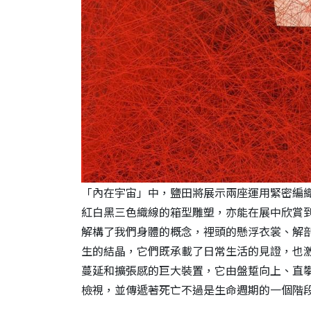
「內在宇宙」中，鹽田將展示兩座運用緊密編
紅白黑三色織線的箱型雕塑，亦能在展中欣賞
解構了我們身體的概念，裡頭的懸浮衣裳、解
生的結晶，它們既承載了日常生活的見證，也
蔓延和擴張感的巨大裝置，它由盤踅向上、直
檢視，並傳遞著死亡不過是生命週期的一個階