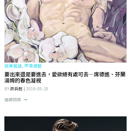
城美藝論, 甲事讀藝
要出來還是要進去，愛欲總有處可去—席德進、芬蘭
湯姆的春色凝視
BY
許兵慰
2019-05-20
繼續閱讀