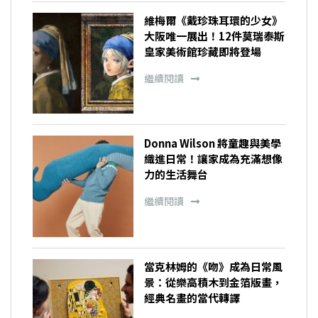
維梅爾《戴珍珠耳環的少女》
大阪唯一展出！12件莫瑞泰斯
皇家美術館珍藏即將登場
繼續閱讀
Donna Wilson 將童趣與美學
織進日常！讓家成為充滿想像
力的生活舞台
繼續閱讀
當克林姆的《吻》成為日常風
景：從樂高積木到金箔版畫，
經典名畫的當代轉譯