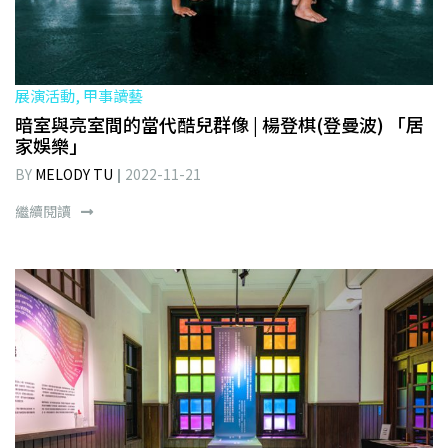
展演活動, 甲事讀藝
暗室與亮室間的當代酷兒群像 | 楊登棋(登曼波) 「居
家娛樂」
BY
MELODY TU
2022-11-21
繼續閱讀