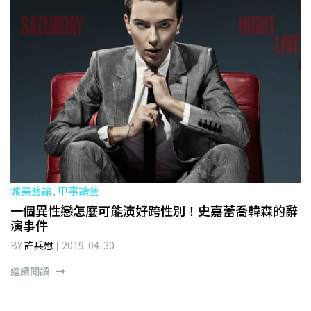
城美藝論, 甲事讀藝
一個異性戀怎麼可能演好跨性別！史嘉蕾喬韓森的辭
演事件
BY
許兵慰
2019-04-30
繼續閱讀