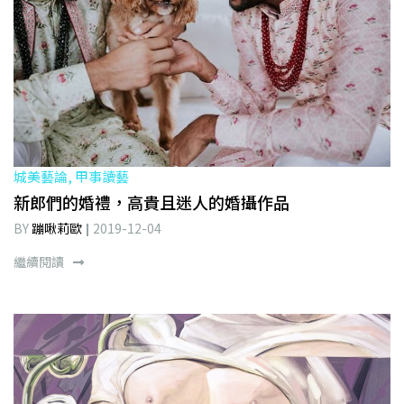
城美藝論, 甲事讀藝
新郎們的婚禮，高貴且迷人的婚攝作品
BY
蹦啾莉歐
2019-12-04
繼續閱讀