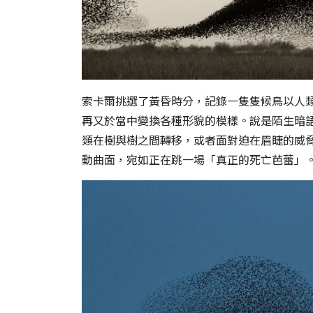
索卡爾挑選了黃昏時分，記錄一隻隻候鳥以人
再又於當中變換各種形貌的模樣。說是陌生暗
類在樹與樹之間轉移，或者面對迫在眉睫的威
動曲面，宛如正在跳一場「真正的死亡芭蕾」