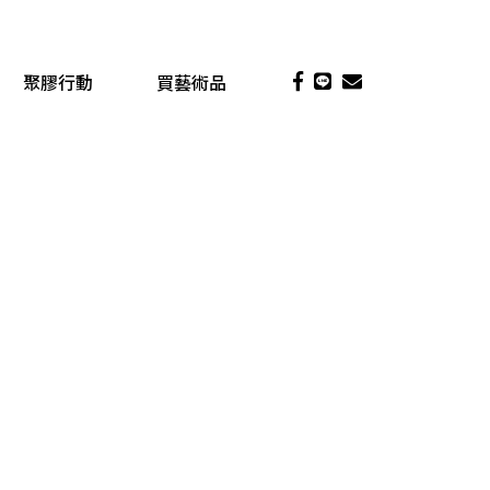
聚膠行動
買藝術品