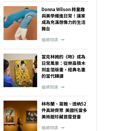
Donna Wilson 將童趣
與美學織進日常！讓家
成為充滿想像力的生活
舞台
繼續閱讀
當克林姆的《吻》成為
日常風景：從樂高積木
到金箔版畫，經典名畫
的當代轉譯
繼續閱讀
林布蘭、哥雅、透納52
件真跡齊聚 美國托雷多
美術館珍藏首度登臺
繼續閱讀