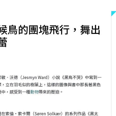
候鳥的團塊飛行，舞出
蕾
．沃德（Jesmyn Ward）小說《黑鳥不哭》中寫到一
聚，立在羽毛似的樹葉上，這樣的圖像與書中那長著黑色
魅中，感受到一種
動物
帶來的壓迫。
倫・索卡爾（Søren Solkær）的系列作品《黑太