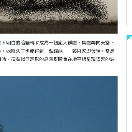
類不明白的暗語轉瞬成為一個龐大群體，集體奔向天空，
語，觀察久了也能得到一點歸納——藝術家即發現，當鳥
脅時，這看似無定形的鳥類群體會在地平線呈現隆起的波
。