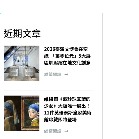
近期文章
2026臺灣文博會在空
總 「第零位元」5大展
區解壓縮在地文化創意
繼續閱讀
維梅爾《戴珍珠耳環的
少女》大阪唯一展出！
12件莫瑞泰斯皇家美術
館珍藏即將登場
繼續閱讀