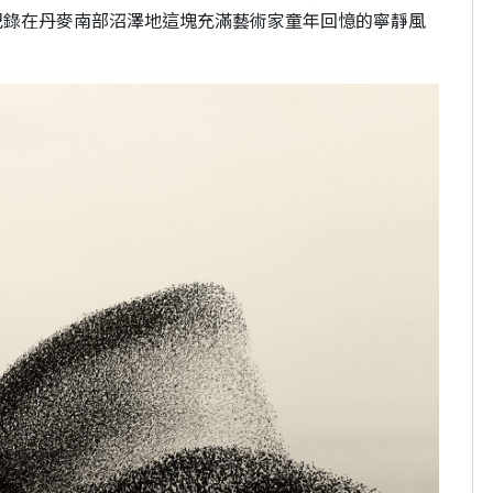
年開始記錄在丹麥南部沼澤地這塊充滿藝術家童年回憶的寧靜風