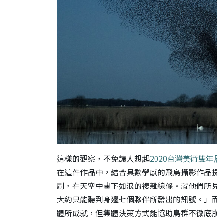
這樣的觀察，不免讓人想起
2020台灣美術雙年
在這件作品中，結合具數學感的飛鳥攝影作品
刷，在天空中畫下如浪的複雜線條。就他們所
大約只能聽到身邊七個夥伴所發出的訊號。」
體所成就，但集體決策方式能協助鳥群不徹底