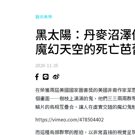
藝術美學
黑太陽：丹麥沼澤
魔幻天空的死亡芭
2020-11-25
在榮獲兩屆美國國家圖書獎的美國非裔作家潔思敏
個畫面——樹枝上滿滿的鬼，他們三三兩兩群
鱗片的鳥相互疊合，讓人在虛實交錯的魔幻鬼
https://vimeo.com/478504402
而這種鳥類群聚的壓迫，以非常直接的視覺呈現在索