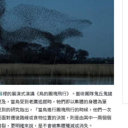
展
裡的展演式演講《鳥的團塊飛行》。藝術團隊鬼丘鬼鏟
提及，當鳥受到老鷹追趕時，牠們即以集體的身體為筆
見到的研究指出，「當鳥進行團塊飛行的時候，他們一次
而面對遷徙路線或食物位置的決策，則是由其中一兩個個
崩裂，更明確來說，是不會被集體殲滅或消失。