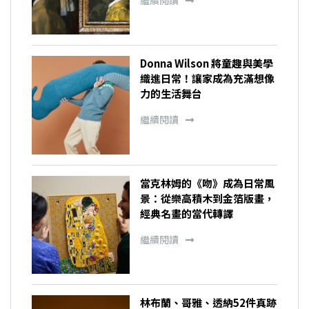
Donna Wilson 將童趣與美學
織進日常！讓家成為充滿想像
力的生活舞台
繼續閱讀
當克林姆的《吻》成為日常風
景：從樂高積木到金箔版畫，
經典名畫的當代轉譯
繼續閱讀
林布蘭、哥雅、透納52件真跡