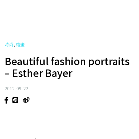
,
時尚
繪畫
Beautiful fashion portraits
– Esther Bayer
2012-09-22