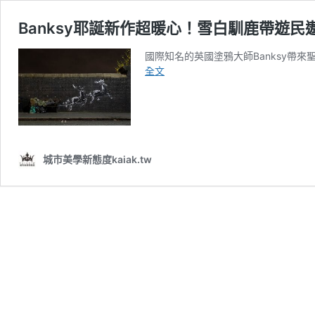
Banksy耶誕新作超暖心！雪白馴鹿帶遊民
國際知名的英國塗鴉大師Banksy帶來
Banksy
全文
耶
誕
新
作
超
暖
城市美學新態度kaiak.tw
心！
雪
白
馴
鹿
帶
遊
民
遨
遊