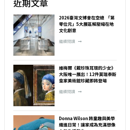
近期文章
2026臺灣文博會在空總 「第
零位元」5大展區解壓縮在地
文化創意
繼續閱讀
維梅爾《戴珍珠耳環的少女》
大阪唯一展出！12件莫瑞泰斯
皇家美術館珍藏即將登場
繼續閱讀
Donna Wilson 將童趣與美學
織進日常！讓家成為充滿想像