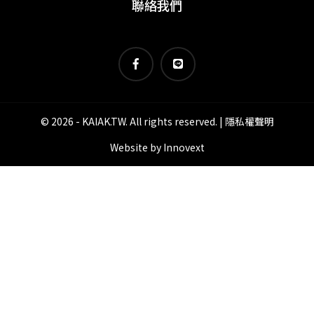
聯絡我們
© 2026 - KAIAK.TW. All rights reserved. |
隱私權聲明
Website by
Innovext