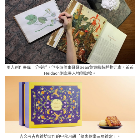
兩人創作畫風十分接近，但多時候由哥哥Sean負責繪製靜物元素，弟弟
Heidaon則主畫人物與動物。
吉文考古與禮坊合作的中秋月餅「舉家歡樂三層禮盒」。