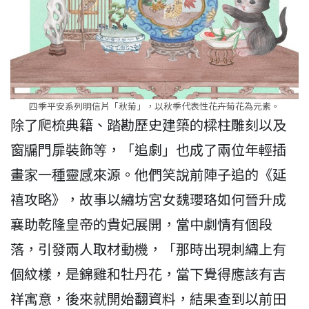
四季平安系列明信片「秋菊」，以秋季代表性花卉菊花為元素。
除了爬梳典籍、踏勘歷史建築的樑柱雕刻以及
窗牖門扉裝飾等，「追劇」也成了兩位年輕插
畫家一種靈感來源。他們笑說前陣子追的《延
禧攻略》，故事以繡坊宮女魏瓔珞如何晉升成
襄助乾隆皇帝的貴妃展開，當中劇情有個段
落，引發兩人取材動機，「那時出現刺繡上有
個紋樣，是錦雞和牡丹花，當下覺得應該有吉
祥寓意，後來就開始翻資料，結果查到以前田