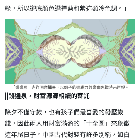
綠，所以襯底顏色選擇藍和紫這類冷色調。」
「彎彎順」吉祥圖案插畫，以蝦子的彈跳力與彎曲象徵時來運轉。
||錢通泉，財富源源相續的寄託
除夕不僅守歲，也有孩子們最喜愛的發壓歲
錢，因此兩人用財富滿盈的「十全圖」來象徵
這年尾日子。中國古代對錢有許多別稱，如白