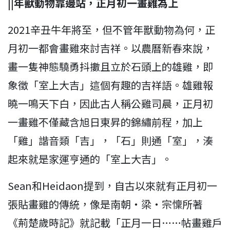
||
年獸動物靠邊站，正月初一畫雞為上
2021辛丑牛年將至，但不管年獸動物為何，正
月初一都會畫雞來討吉祥。以農曆新春來說，
畫一隻神態驍勇抖擻且立於石頭上的雄雞，即
象徵
「室上大吉」
這個有趣的吉祥語。雄雞報
曉一鳴天下白，因此古人稱公雞司晨，正月初
一畫雞不僅藏含旭日東昇的錦繡前程，加上
「雞」諧音類「吉」，「石」則通「室」，湊
起來就是家運亨通的「室上大吉」。
Sean和Heidaon提到，自古以來就有正月初一
張貼畫雞的傳統，像是南朝・梁・宗懍所著
《荊楚歲時記》就記載「正月一日……帖畫雞戶