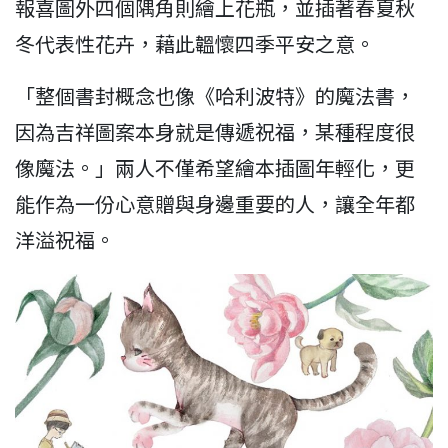
報喜圖外四個隅角則繪上花瓶，並插著春夏秋
冬代表性花卉，藉此韞懷四季平安之意。
「整個書封概念也像《哈利波特》的魔法書，
因為吉祥圖案本身就是傳遞祝福，某種程度很
像魔法。」兩人不僅希望繪本插圖年輕化，更
能作為一份心意贈與身邊重要的人，讓全年都
洋溢祝福。