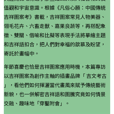
值觀和宇宙意識。根據《凡俗心願：中國傳統
吉祥圖案考》書載，吉祥圖案常見人物美器、
翎毛花卉、六畜走獸、嘉果良蔬等，再搭配象
徵、雙關、借喻和比擬等表現手法將摹繪主題
和吉祥語扣合，把人們對幸福的歆慕及盼望，
寄託於畫幅中。
年節喜慶也恰是吉祥圖案應用時機，本篇專訪
以吉祥圖案為創作主軸的插畫品牌「 吉文考古
」，看他們如何揮灑當代畫風來賦予傳統藝術
新貌，也一併解密吉祥語和圖騰究竟如何情景
交融、趣味地「穿鑿附會」。