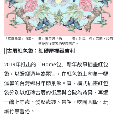
「富貴耄耋」插畫。「耄」諧音通「貓」，「耋」則與「蝶」音同，說明
傳統吉祥圖案的雙關應用。
||古厝紅包袋：紅磚屋裡藏吉利
2019年推出的「Home包」新年故事插畫紅包
袋，以歸鄉過年為題旨，在紅包袋上勾摹一幅
溫馨的台灣鄉村年節景象。直、橫式插畫紅包
袋分別以紅磚古厝的街屋與合院為背景，再逐
一繪上守歲、發壓歲錢、祭祖、吃團圓飯、玩
爆竹等習俗。