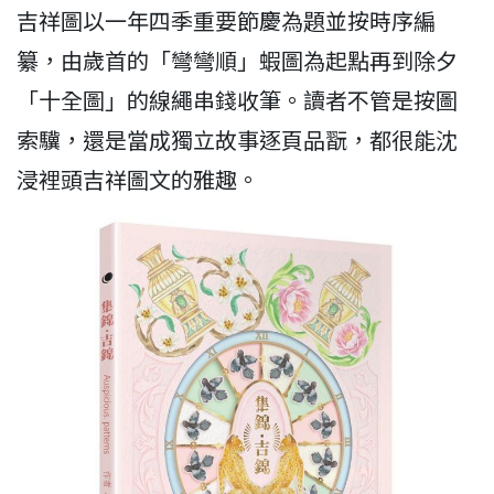
吉祥圖以一年四季重要節慶為題並按時序編
纂，由歲首的「彎彎順」蝦圖為起點再到除夕
「十全圖」的線繩串錢收筆。讀者不管是按圖
索驥，還是當成獨立故事逐頁品翫，都很能沈
浸裡頭吉祥圖文的雅趣。