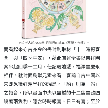
吉文考古於2020年1月發行的繪本《集錦．吉錦》。
而看起來亦古亦今的書封則取材「十二時報喜
圖」與「四季平安」，藉此闡述全書以吉祥圖
案串起四季十二月，任韶歲嬗遞，福澤喜慶永
相伴。就封面鳥獸元素來看，喜鵲自古中國以
來即象徵好運呈祥的瑞鳥，「豹」則為「報」
之諧音，所以畫面中央以盤踅的十二隻喜鵲圍
繞著兩隻豹，隱含時時報喜、日日有喜；至於