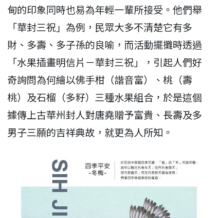
甸的印象同時也易為年輕一輩所接受。他們舉
「華封三祝」為例，民眾大多不清楚它有多
財、多壽、多子孫的良喻，而活動擺攤時透過
「水果插畫明信片－華封三祝」，引起人們好
奇詢問為何繪以佛手柑（諧音富）、桃（壽
桃）及石榴（多籽）三種水果組合，於是這個
據傳上古華州封人對唐堯贈予富貴、長壽及多
男子三願的吉祥典故，就更為人所知。