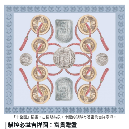
「十全圖」插畫。古稱錢為泉，串起的錢幣有著富貴吉祥意涵。
||
貓控必識吉祥圖：富貴耄耋