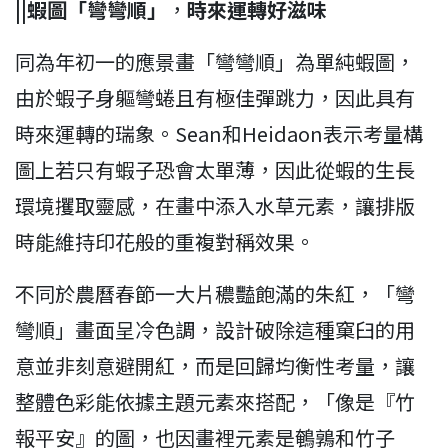
||蝦圖「彎彎順」
，
時來運轉好滋味
同為年初一的應景畫「彎彎順」為單純蝦圖，
由於蝦子身軀彎蜷且有極佳彈跳力，因此具有
時來運轉的瑞象。Sean和Heidaon表示考量構
圖上若只有蝦子恐會太單薄，因此從蝦的生長
環境攫取靈感，在畫中添入水草元素，讓排版
時能維持印花般的重複對稱效果。
不同於農曆春節一大片穠豔飽滿的朱紅，「彎
彎順」畫面呈冷色調，設計破除這種窠臼的用
意並非刻意避開紅，而是回歸均衡性考量，讓
整體色彩能依據主題元素來搭配，「像是『竹
報平安』的圖，也因畫裡元素是鵪鶉和竹子