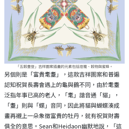
「五穀豐登」吉祥圖案插畫的元素包括燈籠、穀物與蜜蜂。
另個則是「富貴耄耋」，這款吉祥圖案和普遍
認知祝賀長壽會遇上的龜與鶴不同，由於耄耋
泛指年事已高的老人，「耄」諧音通「貓」，
「耋」則與「蝶」音同，因此將貓與蝴蝶湊成
畫再襯上一朵象徵富貴的牡丹，就有祝賀財壽
俱全的意思。Sean和Heidaon幽默地說，「這