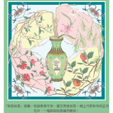
「新韶如意」插畫。瓶器象徵平安、靈芝表達如意，襯上代表新年的正月
花卉，一幅新韶如意躍然眼前。