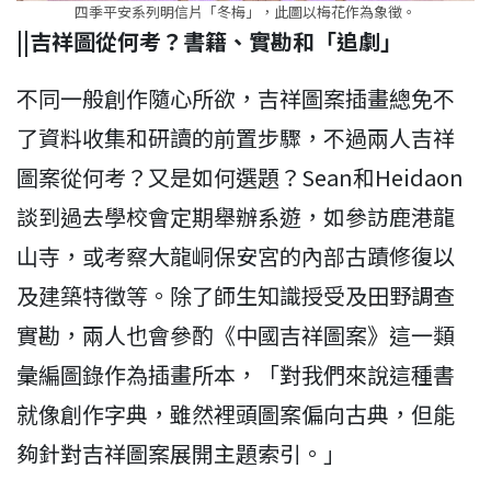
四季平安系列明信片「冬梅」，此圖以梅花作為象徵。
||吉祥圖從何考？書籍、實勘和「追劇」
不同一般創作隨心所欲，吉祥圖案插畫總免不
了資料收集和研讀的前置步驟，不過兩人吉祥
圖案從何考？又是如何選題？Sean和Heidaon
談到過去學校會定期舉辦系遊，如參訪鹿港龍
山寺，或考察大龍峒保安宮的內部古蹟修復以
及建築特徵等。除了師生知識授受及田野調查
實勘，兩人也會參酌《中國吉祥圖案》這一類
彙編圖錄作為插畫所本，「對我們來說這種書
就像創作字典，雖然裡頭圖案偏向古典，但能
夠針對吉祥圖案展開主題索引。」