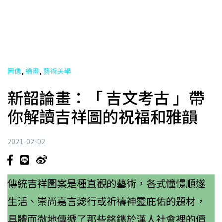
,
,
圖像
繪畫
藝術美學
新韶論畫：「 吉文考古 」帶
你解讀吉祥圖的祝福和雅韻
2021-02-02
傳統吉祥圖案是種直觀的藝術，各式憧憬順遂
生活、崇尚嘉言懿行或祈禱神靈庇佑的題材，
具體而微地傳遞了那些銘鐫於漢人社會裡的價