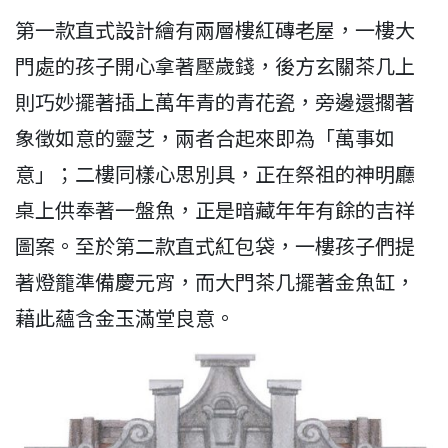
第一款直式設計繪有兩層樓紅磚老屋，一樓大
門處的孩子開心拿著壓歲錢，後方玄關茶几上
則巧妙擺著插上萬年青的青花瓷，旁邊還擱著
象徵如意的靈芝，兩者合起來即為「萬事如
意」；二樓同樣心思別具，正在祭祖的神明廳
桌上供奉著一盤魚，正是暗藏年年有餘的吉祥
圖案。至於第二款直式紅包袋，一樓孩子們提
著燈籠準備慶元宵，而大門茶几擺著金魚缸，
藉此蘊含金玉滿堂良意。