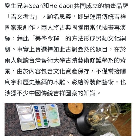
孿生兄弟Sean和Heidaon共同成立的插畫品牌
「吉文考古」，顧名思義，即是運用傳統吉祥
圖案來創作，兩人將古典圖騰用當代插畫再演
繹，藉此「美學今釋」的方法形成另類文化嗣
襲。事實上會選擇如此古韻盎然的題目，在於
兩人就讀台灣藝術大學古蹟藝術修護學系的背
景，由於內容包含文化資產保存，不僅常接觸
廟宇和歷史建築的木雕、彩繪等裝飾藝術，也
涉獵不少中國傳統吉祥圖案的知識。