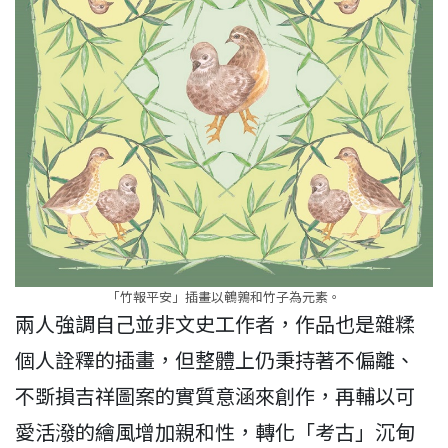
「竹報平安」插畫以鵪鶉和竹子為元素。
兩人強調自己並非文史工作者，作品也是雜糅
個人詮釋的插畫，但整體上仍秉持著不偏離、
不斲損吉祥圖案的實質意涵來創作，再輔以可
愛活潑的繪風增加親和性，轉化「考古」沉甸