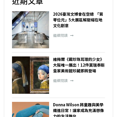
近期文章
2026臺灣文博會在空總 「第
零位元」5大展區解壓縮在地
文化創意
繼續閱讀
維梅爾《戴珍珠耳環的少女》
大阪唯一展出！12件莫瑞泰斯
皇家美術館珍藏即將登場
繼續閱讀
Donna Wilson 將童趣與美學
織進日常！讓家成為充滿想像
力的生活舞台