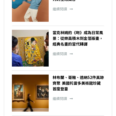
繼續閱讀
當克林姆的《吻》成為日常風
景：從樂高積木到金箔版畫，
經典名畫的當代轉譯
繼續閱讀
林布蘭、哥雅、透納52件真跡
齊聚 美國托雷多美術館珍藏
首度登臺
繼續閱讀