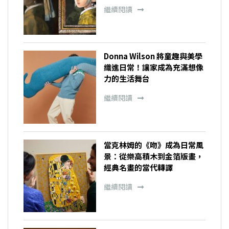
繼續閱讀
Donna Wilson 將童趣與美學
織進日常！讓家成為充滿想像
力的生活舞台
繼續閱讀
當克林姆的《吻》成為日常風
景：從樂高積木到金箔版畫，
經典名畫的當代轉譯
繼續閱讀