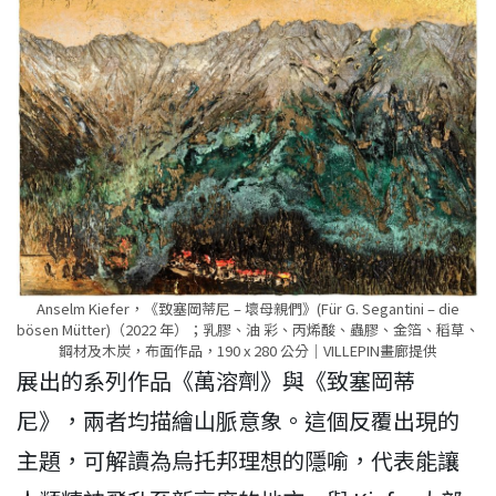
Anselm Kiefer，《致塞岡蒂尼 – 壞母親們》(Für G. Segantini – die
bösen Mütter)（2022 年）；乳膠、油 彩、丙烯酸、蟲膠、金箔、稻草、
鋼材及木炭，布面作品，190 x 280 公分｜VILLEPIN畫廊提供
展出的系列作品《萬溶劑》與《致塞岡蒂
尼》，兩者均描繪山脈意象。這個反覆出現的
主題，可解讀為烏托邦理想的隱喻，代表能讓