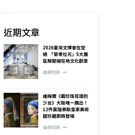
近期文章
2026臺灣文博會在空
總 「第零位元」5大展
區解壓縮在地文化創意
繼續閱讀
維梅爾《戴珍珠耳環的
少女》大阪唯一展出！
12件莫瑞泰斯皇家美術
館珍藏即將登場
繼續閱讀