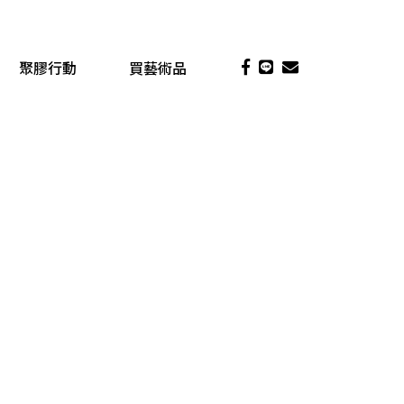
聚膠行動
買藝術品