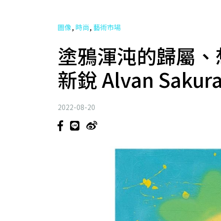
,
,
圖像
時尚
藝術市場
塗鴉渾沌的歸屬、
新銳 Alvan Sak
2022-08-20