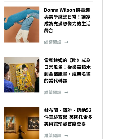
Donna Wilson 將童趣
與美學織進日常！讓家
成為充滿想像力的生活
舞台
繼續閱讀
當克林姆的《吻》成為
日常風景：從樂高積木
到金箔版畫，經典名畫
的當代轉譯
繼續閱讀
林布蘭、哥雅、透納52
件真跡齊聚 美國托雷多
美術館珍藏首度登臺
繼續閱讀