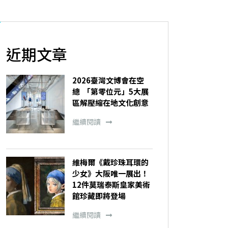
近期文章
2026臺灣文博會在空
總 「第零位元」5大展
區解壓縮在地文化創意
繼續閱讀
維梅爾《戴珍珠耳環的
少女》大阪唯一展出！
12件莫瑞泰斯皇家美術
館珍藏即將登場
繼續閱讀