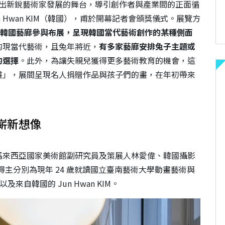
出新銳藝術家發展的舞台，導引創作者與產業間的正面循
Hwan KIM（韓國），甫於開幕記者會頒獎儀式。展覽方
 間韓國藝廊參與布展，呈現韓國當代藝術創作的某種側面
的現當代藝術，且兔年將近，
有多家藝廊安排兔子主題或
的選擇
。此外，為讓失親兒獲得更多藝術教育的機會，這
畫」，展間呈現名人捐贈作品與孩子們的畫，在年初帶來
嶄新想像
馬來西亞國家美術館副研究員及策展人林愛偉、韓國攝影
。三位得主分別為現年 24 歲就讀國立臺南藝術大學動畫藝術與
來自韓國的 Jun Hwan KIM。