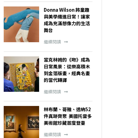
Donna Wilson 將童趣
與美學織進日常！讓家
成為充滿想像力的生活
舞台
繼續閱讀
當克林姆的《吻》成為
日常風景：從樂高積木
到金箔版畫，經典名畫
的當代轉譯
繼續閱讀
林布蘭、哥雅、透納52
件真跡齊聚 美國托雷多
美術館珍藏首度登臺
繼續閱讀