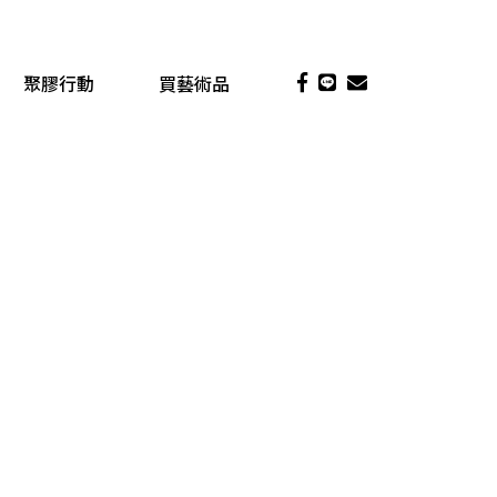
聚膠行動
買藝術品