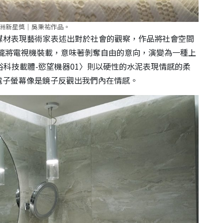
 亞洲新星獎｜吳秉祐作品。
多媒材表現藝術家表述出對於社會的觀察，作品將社會空間
透過鐵籠將電視機裝載，意味著剝奪自由的意向，演變為一種上
hine01俗科技載體-慾望機器01〉則以硬性的水泥表現情感的柔
電子螢幕像是鏡子反觀出我們內在情感。