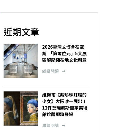
近期文章
2026臺灣文博會在空
總 「第零位元」5大展
區解壓縮在地文化創意
繼續閱讀
維梅爾《戴珍珠耳環的
少女》大阪唯一展出！
12件莫瑞泰斯皇家美術
館珍藏即將登場
繼續閱讀