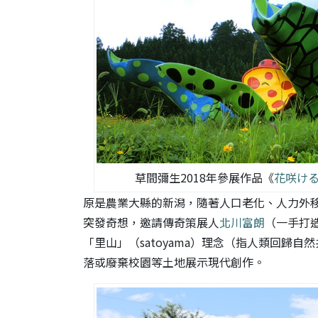
草間彌生2018年參展作品《
花咲け
原是農業大縣的新潟，隨著人口老化、人力外移
突發奇想，邀請傳奇策展人
北川富朗
（一手打
「里山」（satoyama）理念（指人類回歸
落或廢棄校園等土地展示現代創作。