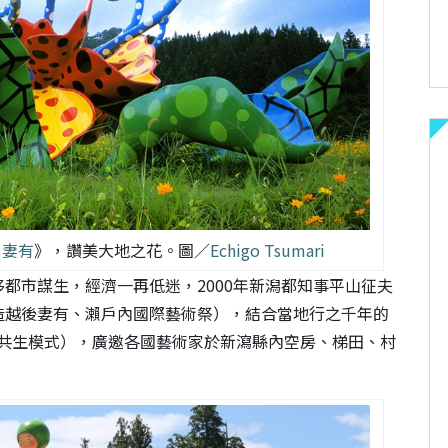
る妻有
》，讚美大地之花。圖／
Echigo Tsumari
都市謀生，經濟一再低迷，2000年新潟都知事平山征夫
造越後妻有、瀨戶內國際藝術祭），結合當地行之千年的
自然共生模式），廣邀各國藝術家於新瀉縣內空房、梯田、村