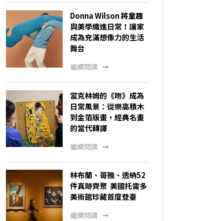
Donna Wilson 將童趣
與美學織進日常！讓家
成為充滿想像力的生活
舞台
繼續閱讀
當克林姆的《吻》成為
日常風景：從樂高積木
到金箔版畫，經典名畫
的當代轉譯
繼續閱讀
林布蘭、哥雅、透納52
件真跡齊聚 美國托雷多
美術館珍藏首度登臺
繼續閱讀