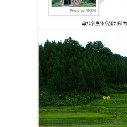
尋找參展作品猶如縣