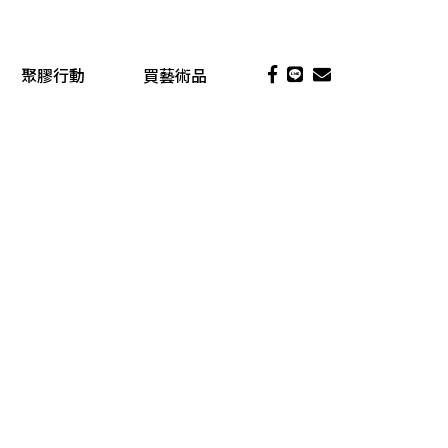
聚膠行動
買藝術品