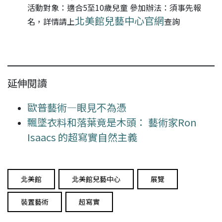
活動對象：適合5至10歲兒童 參加辦法：須事先報
北美館兒藝中心官網
名，詳情請上
查詢
延伸閱讀
歐普藝術—眼見不為憑
飄墜衣料和落葉竟是木頭： 藝術家Ron
Isaacs 的超寫實自然主義
北美館
北美館兒藝中心
展覽
裝置藝術
超寫實