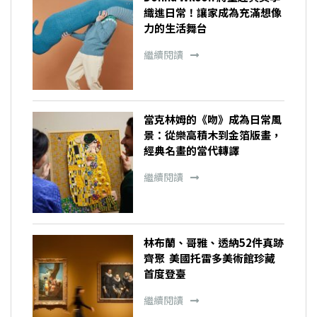
織進日常！讓家成為充滿想像
力的生活舞台
繼續閱讀
當克林姆的《吻》成為日常風
景：從樂高積木到金箔版畫，
經典名畫的當代轉譯
繼續閱讀
林布蘭、哥雅、透納52件真跡
齊聚 美國托雷多美術館珍藏
首度登臺
繼續閱讀