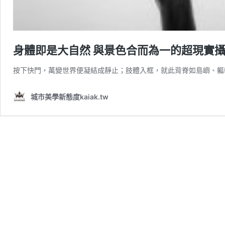
身體即是大自然 與景色合而為一的超現實攝影 – Ar
按下快門，萬變世界便凝結成靜止；肢體入框，就此背脊如島嶼、軀
城市美學新態度kaiak.tw