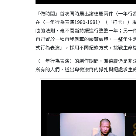
「做時間」首次同時展出
謝德慶
兩件〈一年行
在〈一年行為表演
1980-
1981
〉（「打卡」）
眩的法則，毫不間斷持續進行整整一年；另一
自己置
於一種自我剝奪的嚴苛處境，一整年生
式行為表演」，採用不同紀錄方式，挑戰生命
〈
一年行為表演〉的創作期間，
謝德慶
仍是非
所有的人們，
道出卑微潦倒的掙扎與絕處求生