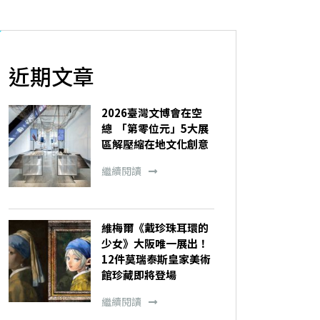
近期文章
2026臺灣文博會在空
總 「第零位元」5大展
區解壓縮在地文化創意
繼續閱讀
維梅爾《戴珍珠耳環的
少女》大阪唯一展出！
12件莫瑞泰斯皇家美術
館珍藏即將登場
繼續閱讀