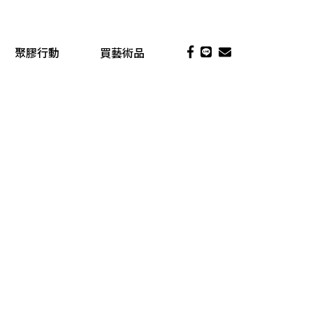
聚膠行動
買藝術品