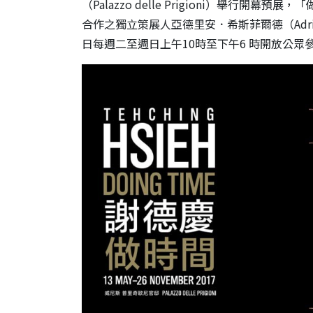
（
Palazzo delle Prigioni
）舉行開幕預展，「
合作之獨立策展人亞德里安．
希斯菲爾德（
Adr
日每週二至週日上午
10
時至下午
6
時開放公眾