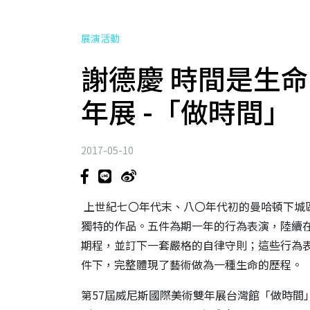
展演活動
謝德慶 時間是生命的
年展 -「做時間」
2017-05-10
上世紀七〇年代末、八〇年代初的曼哈頓下城
獨特的作品。五件為期一年的行為
表演，陸續
期程，並訂下一套嚴格的自律守則；這些行為
件下，完整體現了藝術做為一種生
命的歷程。
第
57
屆威尼斯國際美術雙年展台灣館「做時間