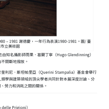
ance 1980 – 1981 謝德慶，一年行為表演1980-1981。圖/ 臺
北市立美術館
也由知名攝影師雨果．
葛蘭丁寧（
Hugo Glendinning
）
內不間斷地撥放。
於奎利尼．斯坦帕里亞（
Querini Stampalia
）基金會舉行
人類學與建築領域的頂尖學者共同針對本展深度討論、分
間、勞力和消
耗之間的關係。
 delle Prigioni
）