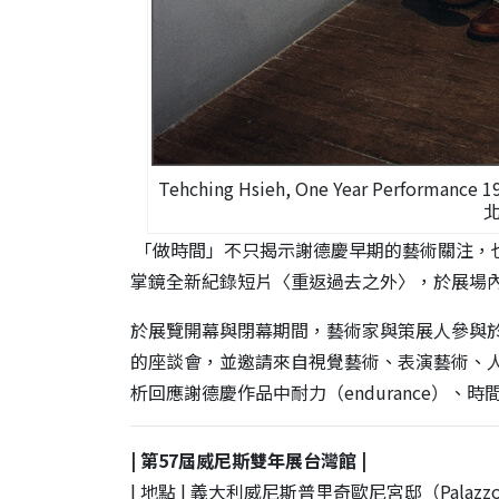
Tehching Hsieh, One Year Perform
「做時間」不只揭示
謝德慶
早期的藝術關注，
掌鏡全新紀錄短片〈重返過去之外〉，於
展場
於展覽開幕與閉幕期間，
藝術家與策展人參與
的座談會，並邀請來自視覺藝術、
表演藝術、
析回應
謝德慶
作品中耐力（
endurance
）、時
| 第57屆威尼斯雙年展台灣館 |
| 地點 | 義大利威尼斯普里奇歐尼宮邸（
Palazzo