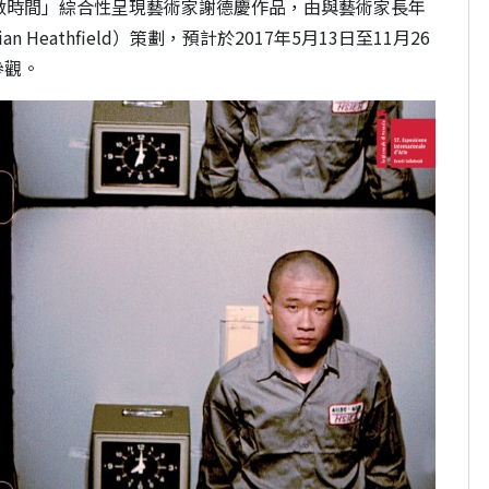
做時間」綜合性呈現藝術家謝
德慶作品，由與藝術家長年
ian Heathfield
）策劃，預計於
2017
年
5
月
13
日至
11
月
26
參觀。