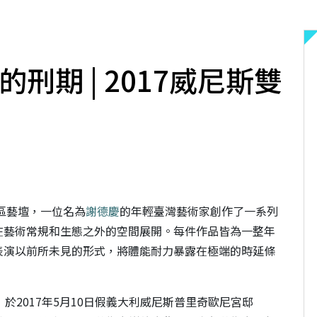
刑期 | 2017威尼斯雙
區藝壇，一位名為
謝德
慶
的年輕臺灣藝術家創作了一系列
在藝術常規和生態之外的空間展開。每件作品皆為一整年
表演以前所未見的形式
，將體能耐力暴露在極端的時延條
」於
2017
年
5
月
10
日假義大利威尼斯普里奇歐尼宮邸