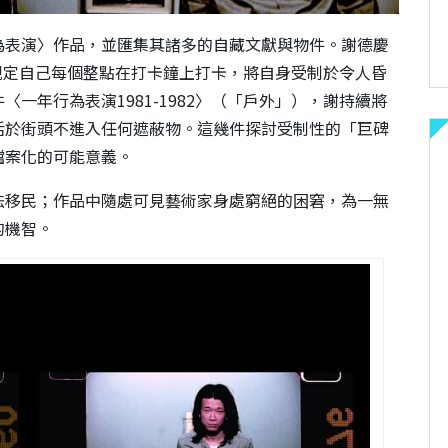
為表演〉作品，並匯集
其諸多的自藏文獻與物件。
謝德慶
規定自己每個整點在打卡鐘上打卡，將自身
受制於令人昏
件〈
一年行為表演
1981-1982
〉（「戶外」），謝持續將
活於街頭不進入任何遮蔽物。
這幾件探討受制性的「巨碑
檔案化的可能意義。
法移民；
作品中隨處可見藝術家身處窮絕的困窘，為一無
的機智。