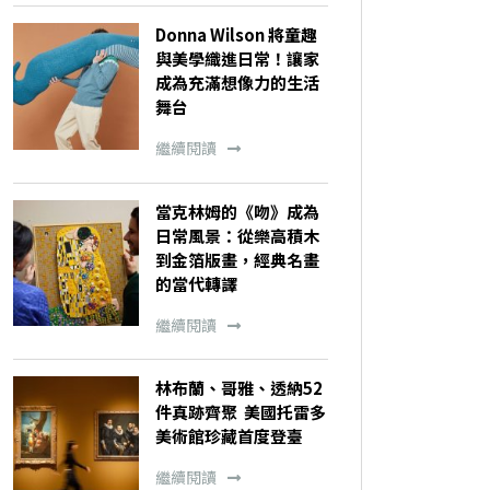
Donna Wilson 將童趣
與美學織進日常！讓家
成為充滿想像力的生活
舞台
繼續閱讀
當克林姆的《吻》成為
日常風景：從樂高積木
到金箔版畫，經典名畫
的當代轉譯
繼續閱讀
林布蘭、哥雅、透納52
件真跡齊聚 美國托雷多
美術館珍藏首度登臺
繼續閱讀