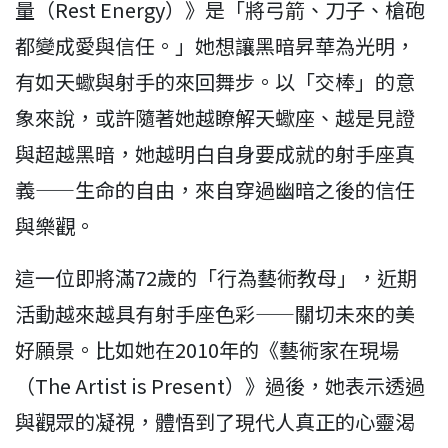
量（Rest Energy）》是「將弓箭、刀子、槍砲
都變成愛與信任。」她想讓黑暗昇華為光明，
有如天蠍與射手的來回舞步。以「交棒」的意
象來說，或許隨著她越瞭解天蠍座、越是見證
與超越黑暗，她越明白自身要成就的射手座真
義——生命的自由，來自穿過幽暗之後的信任
與樂觀。
這一位即將滿72歲的「行為藝術教母」，近期
活動越來越具有射手座色彩——關切未來的美
好願景。比如她在2010年的《藝術家在現場
（The Artist is Present）》過後，她表示透過
與觀眾的凝視，體悟到了現代人真正的心靈渴