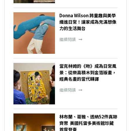
Donna Wilson 將童趣與美學
織進日常！讓家成為充滿想像
力的生活舞台
繼續閱讀
當克林姆的《吻》成為日常風
景：從樂高積木到金箔版畫，
經典名畫的當代轉譯
繼續閱讀
林布蘭、哥雅、透納52件真跡
齊聚 美國托雷多美術館珍藏
首度登臺