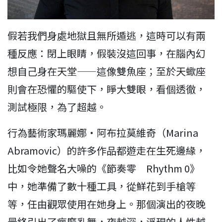
假若我們身處地獄且無所遁逃，這時可以有兩
種反應：閉上眼睛，假裝沒這回事，在腦內幻
想自己身在天堂——這像雙魚座；至於天蠍座
則會在恐懼的驅使下，睜大雙眼，看個透徹，
測試極限，為了超越。
行為藝術家瑪麗娜・阿布拉莫維奇（Marina
Abramovic）的許多作品都遊走在生死邊緣，
比如令她聲名大噪的《節奏零 Rhythm 0》
中，她準備了數十種工具，從鮮花到手槍等
等，任由觀眾使用在她身上。那個演出的夜晚
最終引出了瘋魔亂舞，夜越深，浮現的人性越