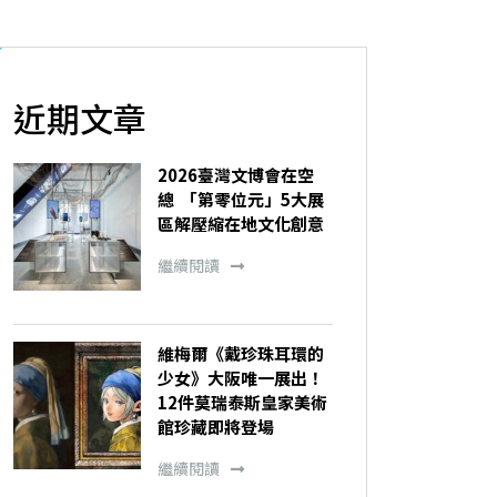
近期文章
2026臺灣文博會在空
總 「第零位元」5大展
區解壓縮在地文化創意
繼續閱讀
維梅爾《戴珍珠耳環的
少女》大阪唯一展出！
12件莫瑞泰斯皇家美術
館珍藏即將登場
繼續閱讀