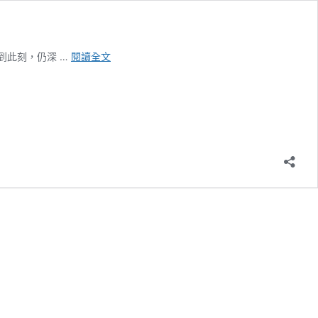
我
到此刻，仍深 …
閱讀全文
們
都
在
生
活
的
容
器
中
—
石
田
徹
也