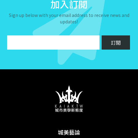
加入訂閱
Sign up below with your email address to receive news and
updates!
城美藝論