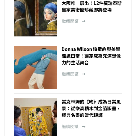
大阪唯一展出！12件莫瑞泰斯
皇家美術館珍藏即將登場
繼續閱讀
Donna Wilson 將童趣與美學
織進日常！讓家成為充滿想像
力的生活舞台
繼續閱讀
當克林姆的《吻》成為日常風
景：從樂高積木到金箔版畫，
經典名畫的當代轉譯
繼續閱讀