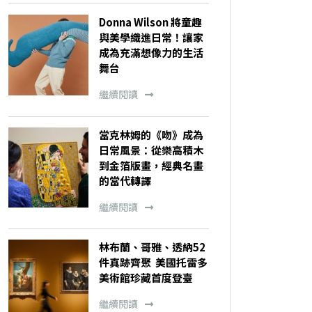
Donna Wilson 將童趣
與美學織進日常！讓家
成為充滿想像力的生活
舞台
繼續閱讀
當克林姆的《吻》成為
日常風景：從樂高積木
到金箔版畫，經典名畫
的當代轉譯
繼續閱讀
林布蘭、哥雅、透納52
件真跡齊聚 美國托雷多
美術館珍藏首度登臺
繼續閱讀