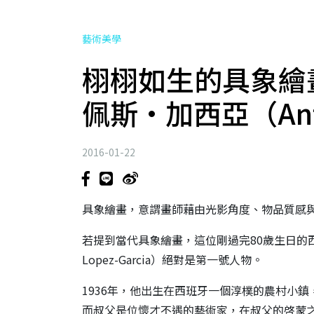
藝術美學
栩栩如生的具象繪
佩斯·加西亞（Anton
2016-01-22
具象繪畫，意謂畫師藉由光影角度、物品質感
若提到當代具象繪畫，這位剛過完80歲生日的西
Lopez-Garcia）絕對是第一號人物。
1936年，他出生在西班牙一個淳樸的農村小
而叔父是位懷才不遇的藝術家，在叔父的啓蒙