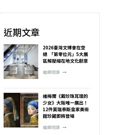
近期文章
2026臺灣文博會在空
總 「第零位元」5大展
區解壓縮在地文化創意
繼續閱讀
維梅爾《戴珍珠耳環的
少女》大阪唯一展出！
12件莫瑞泰斯皇家美術
館珍藏即將登場
繼續閱讀