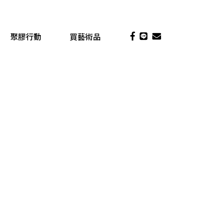
聚膠行動
買藝術品