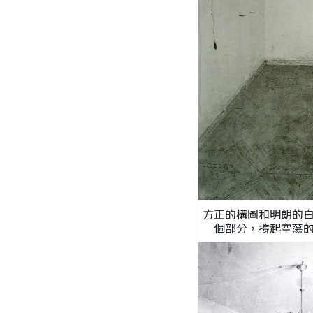
方正的構圖和明朗的
個部分，撐起空蕩