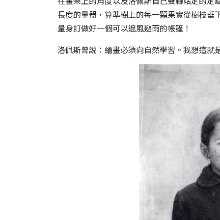
在畫架上的角度以及洛佩斯自己雙腳站定的定
長度的量器，算準樹上的每一顆果實從樹枝垂
量身訂做好一個可以遮風避雨的帳篷！
洛佩斯曾說：繪畫必須向自然學習。我想這就