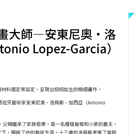
畫大師—安東尼奧·洛
io Lopez-Garcia）
與材料選定等設定，呈現出栩栩如生的精細畫作。
班牙藝術家安東尼奧·洛佩斯·加西亞（Antonio
鎮，父親繼承了家族祖業，是一名種植葡萄和小麥的農夫，
之下，開啟了他的藝術生涯。十三歲的洛佩斯考進了當時