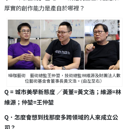
厚實的創作能力是產自於哪裡？
噪咖藝術 藝術總監王仲堃，技術總監林維源及財團法人數
位藝術基金會董事長黃文浩。(由左至右）
Q = 城市美學新態度
／黃董
=
黃文浩；維源=林
維源；
仲堃=
王仲堃
Q
．怎麼會想到找那麼多跨領域的人來成立公
司？