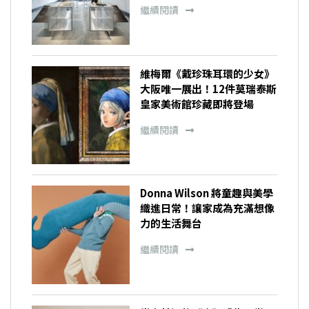
繼續閱讀
維梅爾《戴珍珠耳環的少女》
大阪唯一展出！12件莫瑞泰斯
皇家美術館珍藏即將登場
繼續閱讀
Donna Wilson 將童趣與美學
織進日常！讓家成為充滿想像
力的生活舞台
繼續閱讀