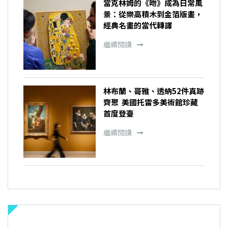
當克林姆的《吻》成為日常風
景：從樂高積木到金箔版畫，
經典名畫的當代轉譯
繼續閱讀
林布蘭、哥雅、透納52件真跡
齊聚 美國托雷多美術館珍藏
首度登臺
繼續閱讀